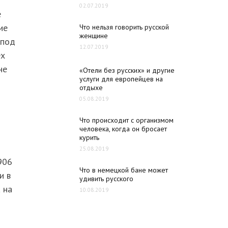
02.07.2019
е
ие
Что нельзя говорить русской
женщине
 под
12.07.2019
ех
не
«Отели без русских» и другие
услуги для европейцев на
отдыхе
05.08.2019
Что происходит с организмом
человека, когда он бросает
курить
25.08.2019
906
Что в немецкой бане может
и в
удивить русского
 на
10.08.2019