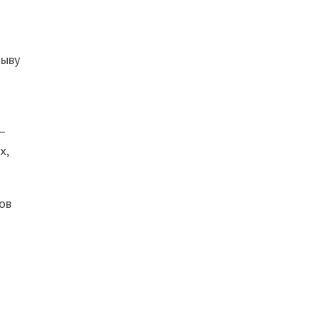
б
зыву
0
—
х,
ов