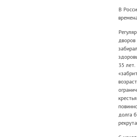
В Росси
времена
Регуляр
дворов 
забирал
здоровь
35 лет.
«забрит
возраст
огранич
крестья
повинно
долга б
рекрута