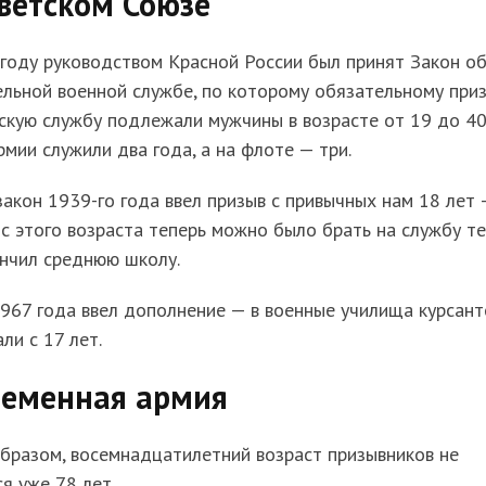
ветском Союзе
году руководством Красной России был принят Закон о
льной военной службе, по которому обязательному при
скую службу подлежали мужчины в возрасте от 19 до 4
армии служили два года, а на флоте — три.
акон 1939-го года ввел призыв с привычных нам 18 лет 
с этого возраста теперь можно было брать на службу те
ончил среднюю школу.
967 года ввел дополнение — в военные училища курсант
ли с 17 лет.
ременная армия
бразом, восемнадцатилетний возраст призывников не
я уже 78 лет.