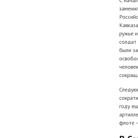
С начал
заменил
Российс
Кавказа
ружье и
солдат
были за
освобож
человек
сокраща
Следую
сократи
году ещ
артилле
флоте —