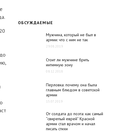
е
да.
ОБСУЖДАЕМЫЕ
 20
Мужчина, который не был в
армии: что с ним не так
29.08.2019
 до
Стоит ли мужчине брить
ию,
интимную зону
08.12.2018
Перловка: почему она была
и
главным блюдом в советской
армии
го
15.07.2019
аст
От солдата до поэта: как самый
“свирепый еврей” Красной
армии стал врачом и начал
писать стихи