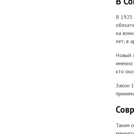
В Со
В 1925 
обязате
на воин
лет, в 
Новый з
именно 
кто ок
Закон 1
принима
Сов
Таким о
меняетс