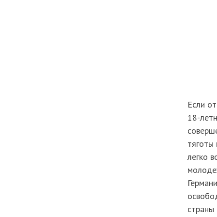
Если от
18-летн
соверше
тяготы 
легко в
молодеж
Германи
освобо
страны 