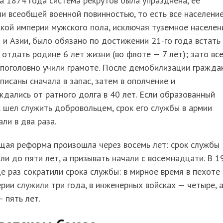
а 1874 года система рекрутов была упразднена, её
и всеобщей военной повинностью, то есть все населени
кой империи мужского пола, исключая туземное населен
 и Азии, было обязано по достижении 21-го года встать
 отдать родине 6 лет жизни (во флоте — 7 лет); зато вс
 поголовно учили грамоте. После демобилизации гражда
писаны сначала в запас, затем в ополчение и
дались от ратного долга в 40 лет. Если образованный
 шел служить добровольцем, срок его службы в армии
ли в два раза.
щая реформа произошла через восемь лет: срок службы
ли до пяти лет, а призывать начали с восемнадцати. В 1
е раз сократили срока службы: в мирное время в пехоте 
рии служили три года, в инженерных войсках — четыре, а
 пять лет.