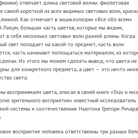
физики) отвечает длина световой волны: фиолетовая
я самой короткой из всех видимых световых волн, красн
линной. Как отмечает в энциклопедии «Все обо всем»
 Ликум, большая часть цветов, которые мы видим,
т в себя несколько световых волн разной длины. Когда
ый свет попадает на какой-то предмет, часть волн
тся, часть начинают поглощаться материалом, из котор
сделан. Из этого мы можем сделать вывод, что цвета не
рны для конкретного предмета, а цвет — это нечто иное
ество света.
 мы воспринимаем цвета, описал в своей книге «Глаз и моз
гия зрительного восприятия» известный исследователь
ной системы и соотечественник Ньютона Грегори Ричар
.
овое восприятие человека ответственны три разных белк