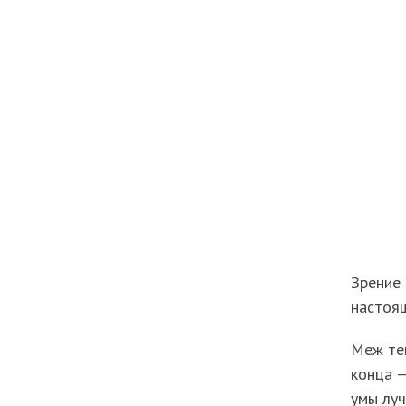
Зрение 
настоящ
Меж тем
конца —
умы луч