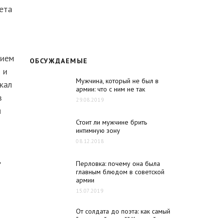
ета
нием
ОБСУЖДАЕМЫЕ
 и
Мужчина, который не был в
кал
армии: что с ним не так
з
29.08.2019
м
Стоит ли мужчине брить
интимную зону
08.12.2018
,
Перловка: почему она была
главным блюдом в советской
армии
15.07.2019
От солдата до поэта: как самый