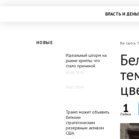
ВЛАСТЬ И ДЕНЬ
НОВЫЕ
Вы здесь:
Бе
Идеальный шторм на
рынке крипты: что
стало причиной
те
05.08.2024
цв
30.07.2024
1
Трамп может объявить
Лайки
биткоин
стратегическим
резервным активом
США