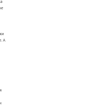
ва
ое
ки
. А
я
и