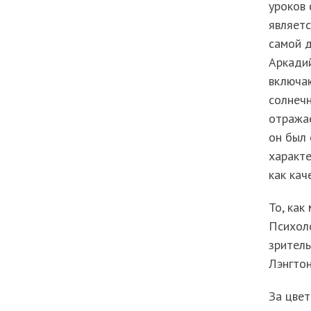
уроков 
являетс
самой д
Аркадий
включаю
солнечн
отражае
он был 
характе
как кач
То, как
Психоло
зритель
Лэнгтон
За цвет