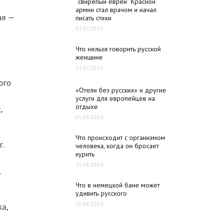
“свирепый еврей” Красной
армии стал врачом и начал
ая —
писать стихи
02.07.2019
Что нельзя говорить русской
женщине
12.07.2019
ого
«Отели без русских» и другие
услуги для европейцев на
отдыхе
,
05.08.2019
Что происходит с организмом
г.
человека, когда он бросает
курить
25.08.2019
д
Что в немецкой бане может
удивить русского
10.08.2019
а,