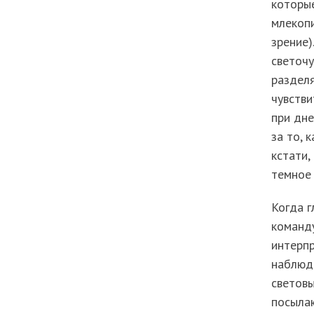
которые
млекопи
зрение)
светочу
разделя
чувстви
при дне
за то, 
кстати,
темное 
Когда г
команду
интерпр
наблюд
световы
посылаю