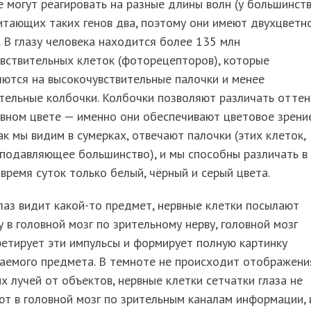
 могут реагировать на разные длины волн (у большинст
тающих таких генов два, поэтому они имеют двухцветн
. В глазу человека находится более 135 млн
вствительных клеток (фоторецепторов), которые
ются на высокочувствительные палочки и менее
тельные колбочки. Колбочки позволяют различать оттен
вном цвете — именно они обеспечивают цветовое зрение
как мы видим в сумерках, отвечают палочки (этих клеток,
 подавляющее большинство), и мы способны различать в
время суток только белый, чёрный и серый цвета.
лаз видит какой-то предмет, нервные клетки посылают
 в головной мозг по зрительному нерву, головной мозг
етирует эти импульсы и формирует полную картинку
аемого предмета. В темноте не происходит отображени
х лучей от объектов, нервные клетки сетчатки глаза не
т в головной мозг по зрительным каналам информации, 