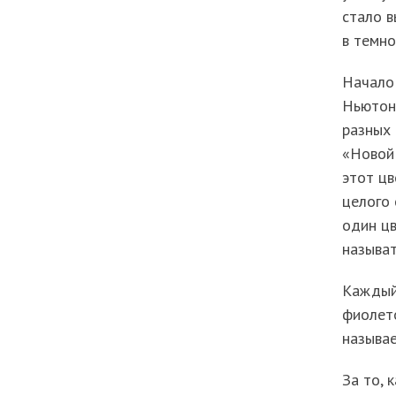
стало в
в темно
Начало
Ньютоно
разных 
«Новой 
этот цв
целого 
один цв
называт
Каждый 
фиолето
называе
За то, 