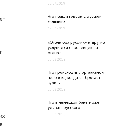
02.07.2019
Что нельзя говорить русской
ает
женщине
12.07.2019
у
«Отели без русских» и другие
услуги для европейцев на
т
отдыхе
05.08.2019
Что происходит с организмом
человека, когда он бросает
курить
25.08.2019
Что в немецкой бане может
удивить русского
10.08.2019
их
в