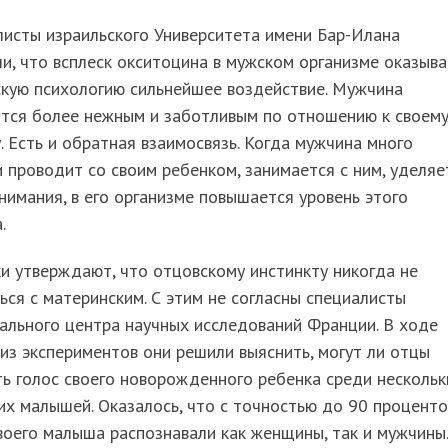
исты израильского Университета имени Бар-Илана
и, что всплеск окситоцина в мужском организме оказыв
скую психологию сильнейшее воздействие. Мужчина
ится более нежным и заботливым по отношению к своем
. Есть и обратная взаимосвязь. Когда мужчина много
 проводит со своим ребенком, занимается с ним, уделяе
нимания, в его организме повышается уровень этого
.
и утверждают, что отцовскому инстинкту никогда не
ься с материнским. С этим не согласны специалисты
ального центра научных исследований Франции. В ходе
из экспериментов они решили выяснить, могут ли отцы
ь голос своего новорожденного ребенка среди нескольк
х малышей. Оказалось, что с точностью до 90 проценто
воего малыша распознавали как женщины, так и мужчины.