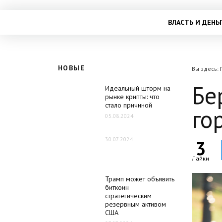
ВЛАСТЬ И ДЕНЬ
НОВЫЕ
Вы здесь:
Бе
Идеальный шторм на
рынке крипты: что
стало причиной
го
05.08.2024
30.07.2024
3
Лайки
Трамп может объявить
биткоин
стратегическим
резервным активом
США