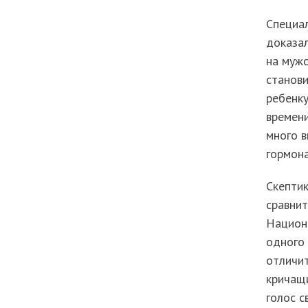
Специал
доказал
на муж
станов
ребенку
времени
много в
гормона
Скептик
сравнит
Национ
одного 
отличит
кричащи
голос с