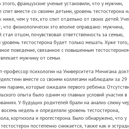
этого, французские ученые установили, что у мужчин,
 спят вместе со своими детьми, уровень тестостерона н
 ниже, чем у тех, кто спит отдельно от своих детей. Уч
, что физиологически это вполне оправдано: мужчина,
 стал отцом, почувствовал ответственность за семью,
 уровень тестостерона будет только мешать. Хуже того,
вное поведение, связанное с повышенным тестостероном
влекает мужчину от семьи.
т-профессор психологии на Университета Мичигана док
делстеин вместе со своими коллегами наблюдали за 29
и парами, которые ожидали первого ребенка. Отсутств
ьского опыта было одним из главных условий участия в
ваниях. У будущих родителей брали на анализ слюну че
восемь недель и определяли уровень тестостерона,
ола, кортизола и прогестерона. Было обнаружено, что у
тестостерон постепенно снижается, также как и эстради