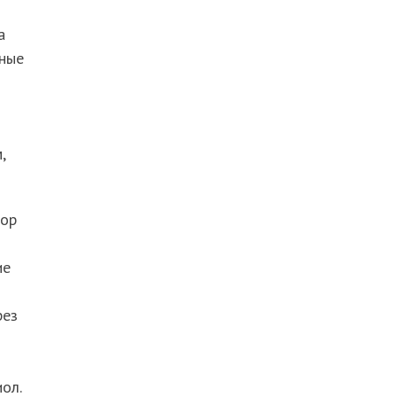
а
еные
,
тор
ие
рез
ол.