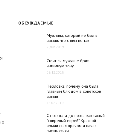
ОБСУЖДАЕМЫЕ
Мужчина, который не был в
армии: что с ним не так
29.08.2019
мя
Стоит ли мужчине брить
интимную зону
08.12.2018
Перловка: почему она была
главным блюдом в советской
армии
15.07.2019
х
От солдата до поэта: как самый
“свирепый еврей” Красной
но
армии стал врачом и начал
писать стихи