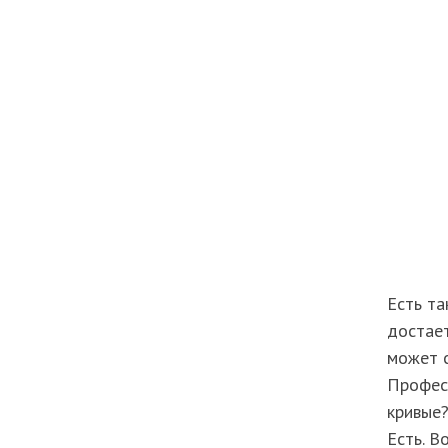
Есть та
достает
может с
Професс
кривые?
Есть. В