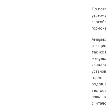
По пово
утверж
способе
гормон
Америк
женщин,
так же 
желудка
канадск
установ
гормона
родов. 
тестост
повыша
считал