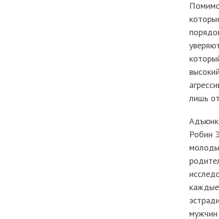
Помимо 
которые
порядок
уверяют
который
высокий
агресси
лишь от
Адъюнк
Робин Э
молодым
родител
исследо
каждые 
эстради
мужчин 