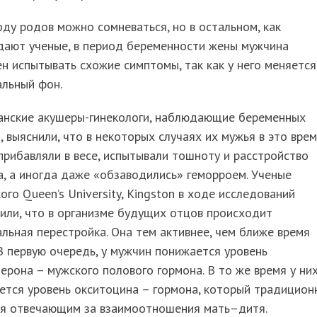
ду родов можно сомневаться, но в остальном, как
дают ученые, в период беременности жены мужчина
н испытывать схожие симптомы, так как у него меняется
альный фон.
анские акушеры-гинекологи, наблюдающие беременных
 выяснили, что в некоторых случаях их мужья в это вре
прибавляли в весе, испытывали тошноту и расстройство
, а иногда даже «обзаводились» геморроем. Ученые
ого Queen’s University, Kingston в ходе исследований
или, что в организме будущих отцов происходит
льная перестройка. Она тем активнее, чем ближе время
В первую очередь, у мужчин понижается уровень
ерона – мужского полового гормона. В то же время у ни
ется уровень окситоцина – гормона, который традицион
ся отвечающим за взаимоотношения мать–дитя.