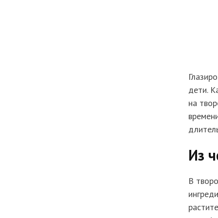
Глазиро
дети. К
на твор
времени
длител
Из ч
В твор
ингреди
растите