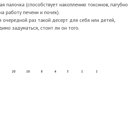
я палочка (способствует накоплению токсинов, пагубно
на работу печени и почек).
 очередной раз такой десерт для себя или детей,
имо задуматься, стоит ли он того.
20
10
8
4
3
1
1