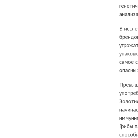
генетич
анализа
В иссле
брендов
угрожат
упаковк
самое с
опасны:
Превыше
употреб
Золотис
начинае
иммунно
Грибы п
способн