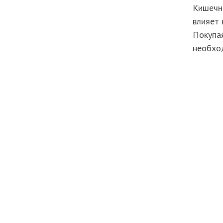
Кишечна
влияет 
Покупая
необход