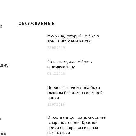
ОБСУЖДАЕМЫЕ
е
Мужчина, который не был в
армии: что с ним не так
29.08.2019
Стоит ли мужчине брить
одну
интимную зону
08.12.2018
Перловка: почему она была
главным блюдом в советской
армии
15.07.2019
,
От солдата до поэта: как самый
“свирепый еврей” Красной
армии стал врачом и начал
ция
писать стихи