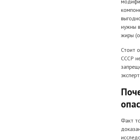
модифиц
компоне
выгодно
нужны 
жиры (о
Стоит о
СССР не
запреще
эксперт
Поче
опа
Факт то
доказан
исслед