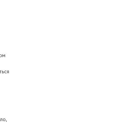
ном
т
ться
ло,