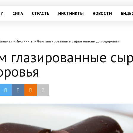
ГИ
СИЛА
СТРАСТЬ
ИНСТИНКТЫ
НОВОСТИ
ВИДЕ
Главная
»
Инстинкты
»
Чем глазированные сырки опасны для здоровья
м глазированные сыр
оровья