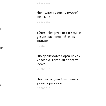
02.07.2019
Что нельзя говорить русской
женщине
12.07.2019
т
«Отели без русских» и другие
услуги для европейцев на
отдыхе
05.08.2019
ни
Что происходит с организмом
человека, когда он бросает
курить
25.08.2019
Что в немецкой бане может
удивить русского
е
10.08.2019