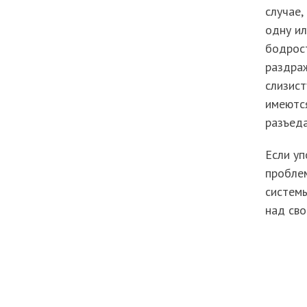
случае,
одну ил
бодрос
раздраж
слизист
имеются
разъеда
Если уп
проблем
системы
над сво