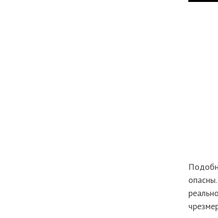
Подобн
опасны.
реально
чрезмер