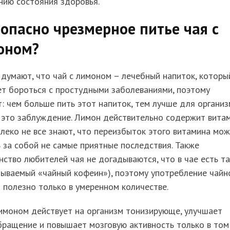
нию состояния здоровья.
опасно чрезмерное питье чая с
оном?
думают, что чай с лимоном – лечебный напиток, которы
т бороться с простудными заболеваниями, поэтому
: чем больше пить этот напиток, тем лучше для организ
 это заблуждение. Лимон действительно содержит вита
алеко не все знают, что переизбыток этого витамина мо
 за собой не самые приятные последствия. Также
ство любителей чая не догадываются, что в чае есть т
зываемый «чайный кофеин»), поэтому употребление чайн
 полезно только в умеренном количестве.
имоном действует на организм тонизирующе, улучшает
бращение и повышает мозговую активность только в том