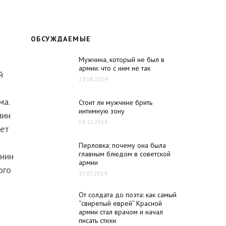
ОБСУЖДАЕМЫЕ
Мужчина, который не был в
армии: что с ним не так
й
29.08.2019
ма.
Стоит ли мужчине брить
интимную зону
мин
08.12.2018
жет
Перловка: почему она была
главным блюдом в советской
анин
армии
ого
15.07.2019
От солдата до поэта: как самый
“свирепый еврей” Красной
армии стал врачом и начал
писать стихи