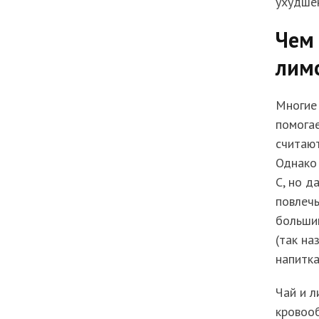
ухудше
Чем 
лим
Многие 
помогае
считают
Однако
С, но д
повлечь
большин
(так на
напитка
Чай и л
кровоо