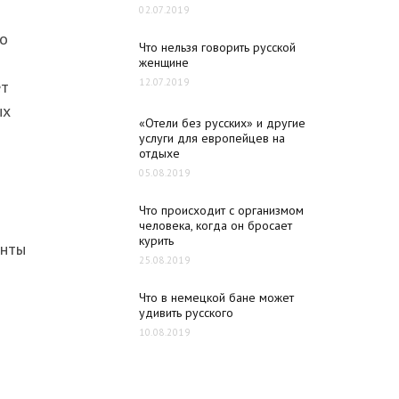
02.07.2019
то
Что нельзя говорить русской
женщине
12.07.2019
ет
ых
«Отели без русских» и другие
услуги для европейцев на
отдыхе
05.08.2019
Что происходит с организмом
человека, когда он бросает
курить
енты
25.08.2019
Что в немецкой бане может
удивить русского
10.08.2019