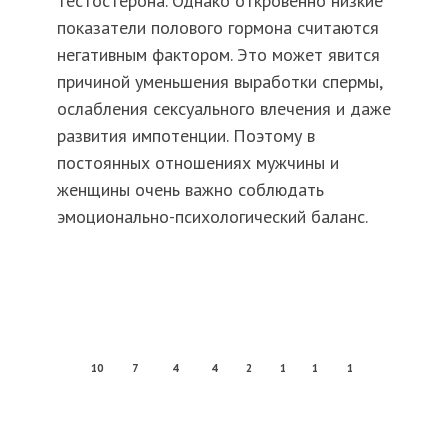
тестостерона. Однако откровенно низкие
показатели полового гормона считаются
негативным фактором. Это может явится
причиной уменьшения выработки спермы,
ослабления сексуального влечения и даже
развития импотенции. Поэтому в
постоянных отношениях мужчины и
женщины очень важно соблюдать
эмоционально-психологический баланс.
10
7
4
4
2
1
1
1