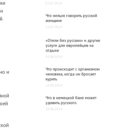
вки
02.07.2019
ли
Что нельзя говорить русской
й.
женщине
12.07.2019
«Отели без русских» и другие
услуги для европейцев на
отдыхе
05.08.2019
Что происходит с организмом
но и
человека, когда он бросает
курить
25.08.2019
йной
Что в немецкой бане может
воей
удивить русского
10.08.2019
ской