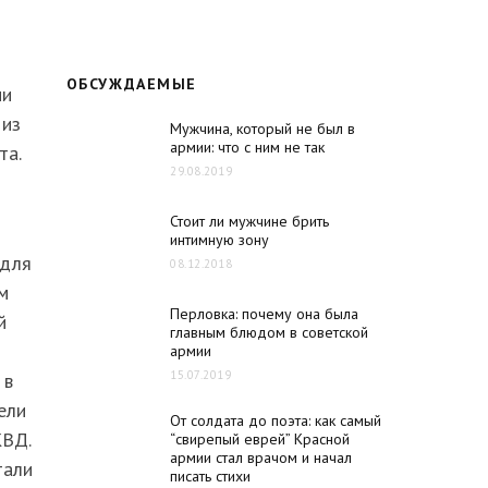
ОБСУЖДАЕМЫЕ
ии
 из
Мужчина, который не был в
армии: что с ним не так
та.
29.08.2019
Стоит ли мужчине брить
интимную зону
 для
08.12.2018
м
Перловка: почему она была
й
главным блюдом в советской
армии
15.07.2019
 в
ели
От солдата до поэта: как самый
КВД.
“свирепый еврей” Красной
армии стал врачом и начал
тали
писать стихи