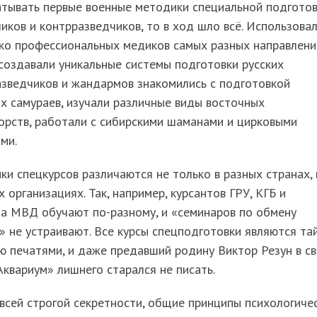
атывать первые военные методики специальной подгото
иков и контрразведчиков, то в ход шло всё. Использова
ко профессиональных медиков самых разных направлени
 создавали уникальные системы подготовки русских
азведчиков и жандармов знакомились с подготовкой
х самураев, изучали различные виды восточных
орств, работали с сибирскими шаманами и цирковыми
ми.
и спецкурсов различаются не только в разных странах, 
х организациях. Так, например, курсантов ГРУ, КГБ и
за МВД обучают по-разному, и «семинаров по обмену
 не устраивают. Все курсы спецподготовки являются та
ю печатями, и даже предавший родину Виктор Резун в с
Аквариум» лишнего старался не писать.
всей строгой секретности, общие принципы психологиче