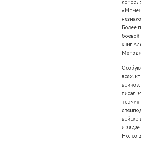
которых
«Момен
незнако
Более п
боевой 
книг Ал
Методи
Особую 
всех, к
воинов,
писал 
термин 
спецпод
войске 
и задач
Но, ког