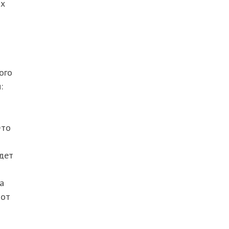
их
ого
:
Это
дет
а
 от