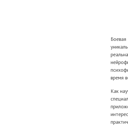
Боевая 
уникаль
реальна
нейрофи
психофи
время в
Как нау
специал
прилож
интерес
практич