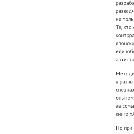
разраб
разведч
не толь
Те, кто
контрр
японски
единоб
артиста
Методик
в разны
спецна
опытом»
за семь
книге «
Но при 