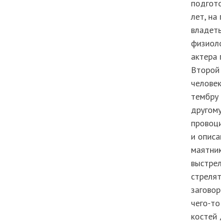
подгото
лет, на
владеть
физиоло
актера 
Второй
человек
тембру 
другому
провоци
и опис
маятни
выстрел
стрелят
заговор
чего-то
костей 