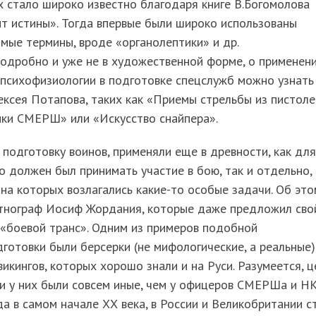
 стало широко известно благодаря книге В.Богомолова
т истины». Тогда впервые были широко использованы
мые термины, вроде «органолептики» и др.
одробно и уже не в художественной форме, о применен
психофизиологии в подготовке спецслужб можно узнать
ексея Потапова, таких как «Приемы стрельбы из пистоле
ки СМЕРШ» или «Искусство снайпера».
подготовку воинов, применяли еще в древности, как для
то должен был принимать участие в бою, так и отдельно,
 на которых возлагались какие-то особые задачи. Об это
этнограф Иосиф Жордания, которые даже предложил сво
«боевой транс». Одним из примеров подобной
готовки были берсерки (не мифологические, а реальные)
викингов, которых хорошо знали и на Руси. Разумеется, ц
и у них были совсем иные, чем у офицеров СМЕРШа и Н
да в самом начале ХХ века, в России и Великобритании с