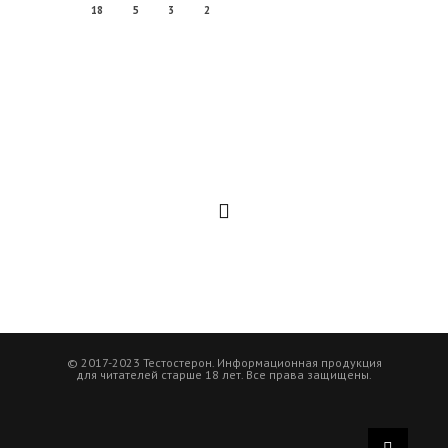
18
5
3
2
© 2017-2023 Тестостерон. Информационная продукция
для читателей старше 18 лет. Все права защищены.