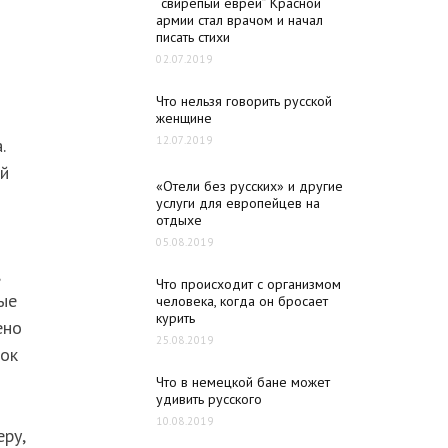
“свирепый еврей” Красной
армии стал врачом и начал
писать стихи
02.07.2019
Что нельзя говорить русской
женщине
12.07.2019
.
ый
«Отели без русских» и другие
услуги для европейцев на
отдыхе
05.08.2019
Что происходит с организмом
рые
человека, когда он бросает
курить
ено
25.08.2019
ток
Что в немецкой бане может
удивить русского
10.08.2019
ру,