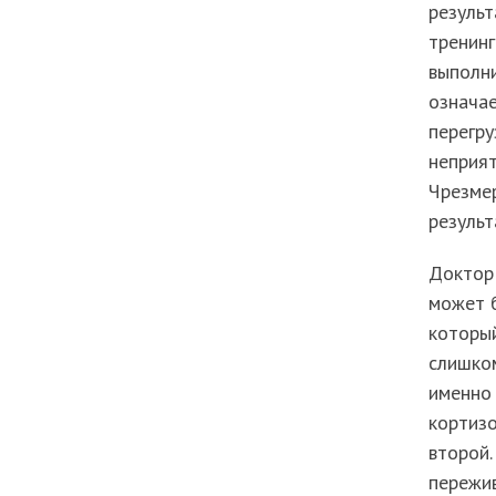
результ
тренинг
выполни
означае
перегру
неприят
Чрезме
результ
Доктор
может б
который
слишком
именно 
кортизо
второй.
пережив