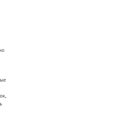
но
ные
ок,
ь