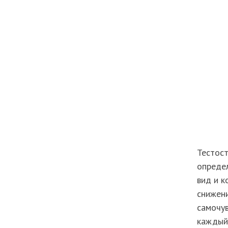
Тестост
опреде
вид и к
снижен
самочув
каждый 