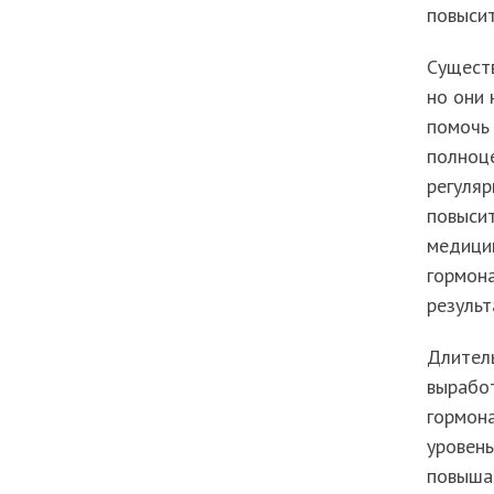
повысит
Сущест
но они 
помочь 
полноце
регуляр
повысит
медици
гормона
результ
Длитель
вырабо
гормона
уровень
повышае