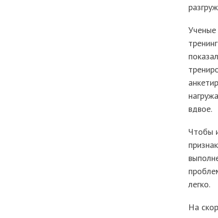
разгруж
Ученые 
тренинг
показал
трениро
анкетир
нагружа
вдвое.
Чтобы и
признак
выполне
проблем
легко.
На скор