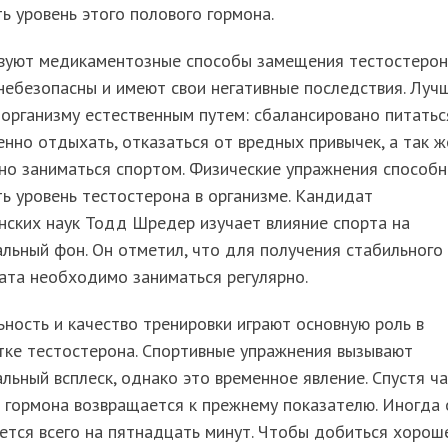
ь уровень этого полового гормона.
вуют медикаментозные способы замещения тестостерон
небезопасны и имеют свои негативные последствия. Луч
организму естественным путем: сбалансировано питатьс
нно отдыхать, отказаться от вредных привычек, а так ж
но заниматься спортом. Физические упражнения способ
ь уровень тестостерона в организме. Кандидат
нских наук Тодд Шредер изучает влияние спорта на
льный фон. Он отметил, что для получения стабильного
ата необходимо заниматься регулярно.
ность и качество тренировки играют основную роль в
тке тестостерона. Спортивные упражнения вызывают
льный всплеск, однако это временное явление. Спустя ча
 гормона возвращается к прежнему показателю. Иногда 
тся всего на пятнадцать минут. Чтобы добиться хорош