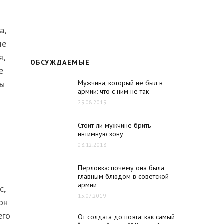
а,
ше
я,
ОБСУЖДАЕМЫЕ
е
Мужчина, который не был в
ны
армии: что с ним не так
29.08.2019
Стоит ли мужчине брить
интимную зону
08.12.2018
Перловка: почему она была
главным блюдом в советской
армии
с,
15.07.2019
он
его
От солдата до поэта: как самый