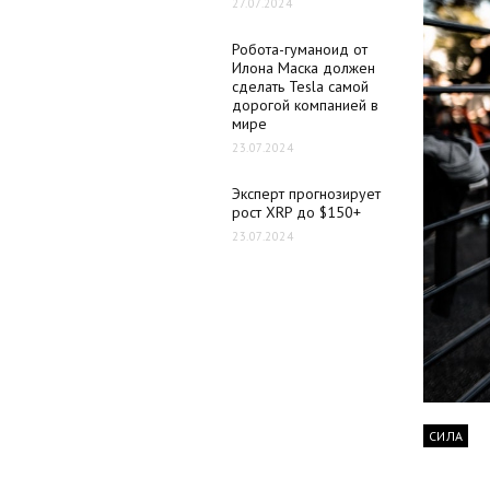
27.07.2024
Робота-гуманоид от
Илона Маска должен
сделать Tesla самой
дорогой компанией в
мире
23.07.2024
Эксперт прогнозирует
рост XRP до $150+
23.07.2024
СИЛА