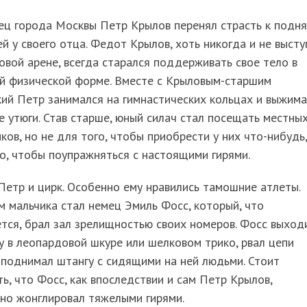
ец города Москвы Петр Крылов перенял страсть к подн
й у своего отца. Федот Крылов, хоть никогда и не высту
овой арене, всегда старался поддерживать свое тело в
й физической форме. Вместе с Крыловым-старшим
ий Петр занимался на гимнастических кольцах и выжим
 утюги. Став старше, юный силач стал посещать местны
ков, но не для того, чтобы приобрести у них что-нибудь,
о, чтобы поупражняться с настоящими гирями.
етр и цирк. Особенно ему нравились тамошние атлеты.
 мальчика стал немец Эмиль Фосс, который, что
тся, брал зал зрелищностью своих номеров. Фосс выход
у в леопардовой шкуре или шелковом трико, рвал цепи
 поднимал штангу с сидящими на ней людьми. Стоит
ь, что Фосс, как впоследствии и сам Петр Крылов,
но жонглировал тяжелыми гирями.