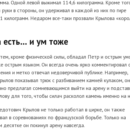
мма. Одной левой выжимал 114,6 килограмма. Кроме того
 руки в стороны, он удерживал в каждой из них по гире
1 килограмм. Недаром все-таки прозвали Крылова «кор
 есть… и ум тоже
ем, кроме физической силы, обладал Петр и острым ум
е острым языком. Он всегда очень ярко комментировал 
ения и метко отвечал недоверчивой публике. Например,
рылов показывал трюк с разбиванием камней кулаком, он
нно предлагал сомневающимся выйти на арену и подстав
лову для того, чтобы силач расколол камень именно на н
дотович Крылов не только работал в цирке, он также
вал в соревнованиях по французской борьбе. Только на
 десятке он покинул арену навсегда.