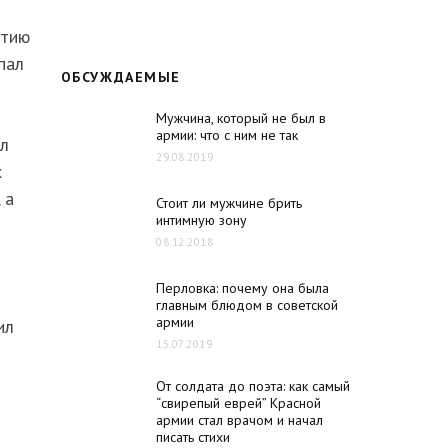
ятию
пал
ОБСУЖДАЕМЫЕ
Мужчина, который не был в
армии: что с ним не так
ал
29.08.2019
х
 а
Стоит ли мужчине брить
интимную зону
08.12.2018
Перловка: почему она была
главным блюдом в советской
армии
ил
15.07.2019
От солдата до поэта: как самый
“свирепый еврей” Красной
армии стал врачом и начал
писать стихи