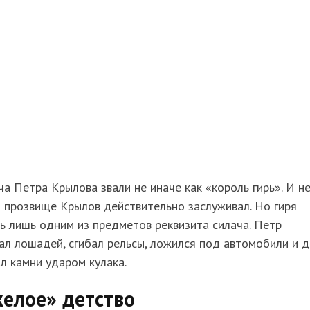
а Петра Крылова звали не иначе как «король гирь». И н
о прозвище Крылов действительно заслуживал. Но гиря
ь лишь одним из предметов реквизита силача. Петр
л лошадей, сгибал рельсы, ложился под автомобили и 
л камни ударом кулака.
елое» детство