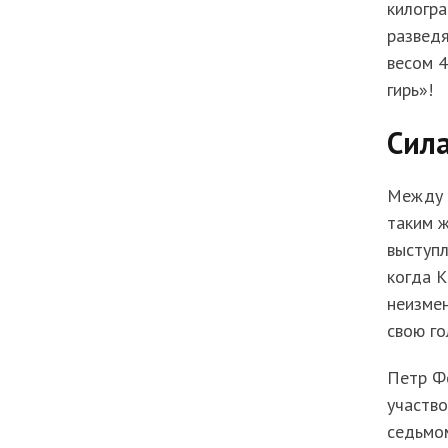
килогра
разведя
весом 4
гирь»!
Сила
Между т
таким ж
выступл
когда К
неизме
свою го
Петр Фе
участво
седьмом