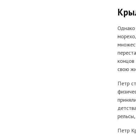
Кры
Однако 
морехо
множест
переста
концов 
свою ж
Петр ст
физичес
приняли
детства
рельсы,
Петр К