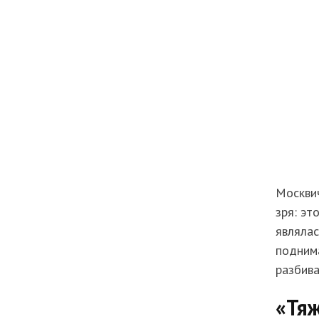
Москвич
зря: эт
являлас
поднима
разбива
«Тяж