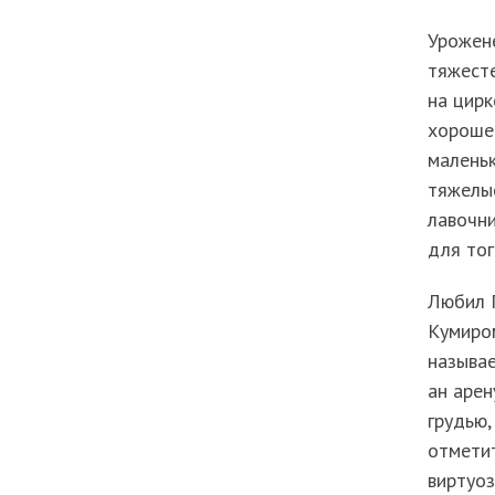
Урожен
тяжесте
на цирк
хороше
маленьк
тяжелые
лавочни
для тог
Любил П
Кумиром
называе
ан арен
грудью,
отметит
виртуоз