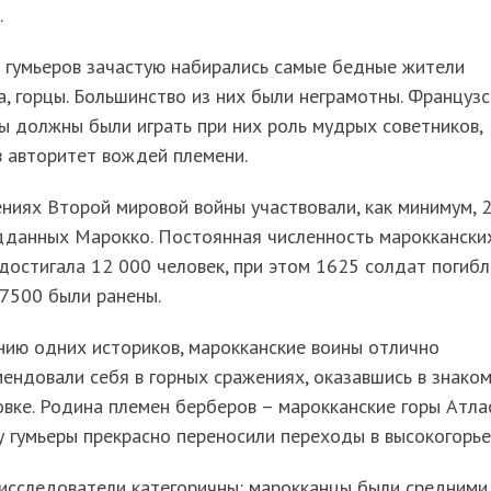
.
 гумьеров зачастую набирались самые бедные жители
, горцы. Большинство из них были неграмотны. Французс
 должны были играть при них роль мудрых советников,
 авторитет вождей племени.
ниях Второй мировой войны участвовали, как минимум, 
дданных Марокко. Постоянная численность мароккански
достигала 12 000 человек, при этом 1625 солдат погибл
 7500 были ранены.
нию одних историков, марокканские воины отлично
ендовали себя в горных сражениях, оказавшись в знако
вке. Родина племен берберов – марокканские горы Атлас
 гумьеры прекрасно переносили переходы в высокогорье
 исследователи категоричны: марокканцы были средними