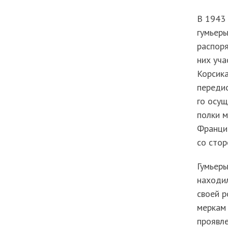
В 1943 
гумьер
распоря
них уча
Корсика
передис
го осущ
полки м
Франции
со стор
Гумьер
находил
своей р
меркам 
проявле