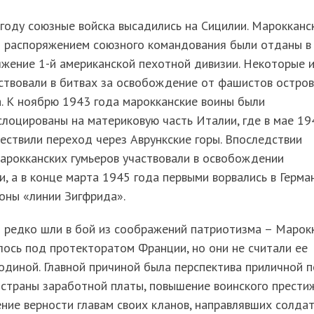
году союзные войска высадились на Сицилии. Марокканс
ы распоряжением союзного командования были отданы в
жение 1-й американской пехотной дивизии. Некоторые 
ствовали в битвах за освобождение от фашистов остро
. К ноябрю 1943 года марокканские воины были
лоцированы на материковую часть Италии, где в мае 19
ествили переход через Аврункские горы. Впоследствии
арокканских гумьеров участвовали в освобождении
, а в конце марта 1945 года первыми ворвались в Герма
оны «линии Зигфрида».
ы редко шли в бой из соображений патриотизма – Марок
ось под протекторатом Франции, но они не считали ее
одиной. Главной причиной была перспектива приличной п
страны заработной платы, повышение воинского престиж
ние верности главам своих кланов, направлявших солда