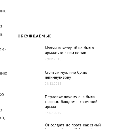
кие
из
ва
ОБСУЖДАЕМЫЕ
Мужчина, который не был в
44-
армии: что с ним не так
29.08.2019
нию
Стоит ли мужчине брить
интимную зону
08.12.2018
ко
Перловка: почему она была
главным блюдом в советской
армии
о
15.07.2019
а,
т
От солдата до поэта: как самый