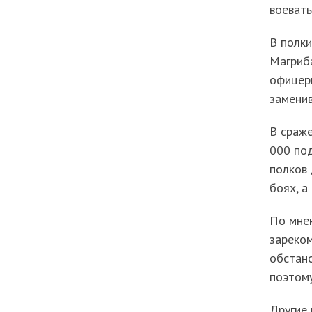
воевать
В полки
Магриба
офицеры
заменив
В сраже
000 по
полков 
боях, а
По мне
зареком
обстано
поэтому
Другие