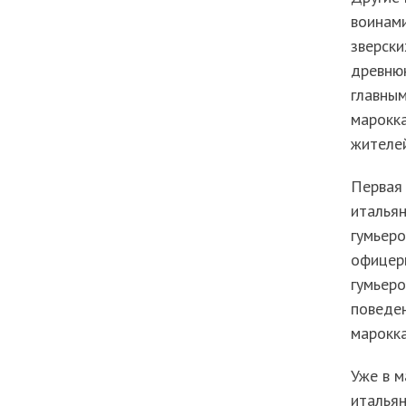
воинами
зверски
древнюю
главным
марокка
жителей
Первая
итальян
гумьеро
офицеры
гумьеро
поведен
марокк
Уже в м
итальян