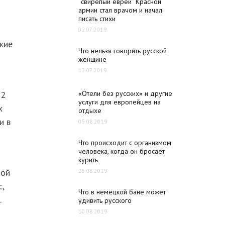
“свирепый еврей” Красной
армии стал врачом и начал
писать стихи
02.07.2019
кие
Что нельзя говорить русской
женщине
12.07.2019
«Отели без русских» и другие
22
услуги для европейцев на
х
отдыхе
и в
05.08.2019
Что происходит с организмом
человека, когда он бросает
курить
мой
25.08.2019
,
Что в немецкой бане может
.
удивить русского
10.08.2019