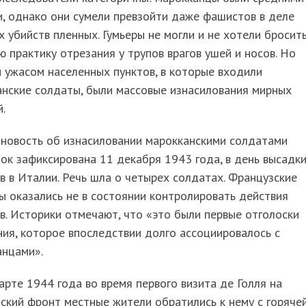
, однако они сумели превзойти даже фашистов в деле
х убийств пленных. Гумьеры не могли и не хотели бросит
 практику отрезания у трупов врагов ушей и носов. Но
 ужасом населенных пунктов, в которые входили
нские солдаты, были массовые изнасилования мирных
.
 новость об изнасиловании марокканскими солдатами
ок зафиксирована 11 декабря 1943 года, в день высадк
в в Италии. Речь шла о четырех солдатах. Французские
 оказались не в состоянии контролировать действия
в. Историки отмечают, что «это были первые отголоски
ия, которое впоследствии долго ассоциировалось с
анцами».
арте 1944 года во время первого визита де Голля на
ский фронт местные жители обратились к нему с горяче