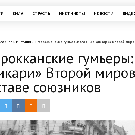
ГИ
СИЛА
СТРАСТЬ
ИНСТИНКТЫ
НОВОСТИ
ВИДЕ
Главная
»
Инстинкты
»
Марокканские гумьеры: главные «дикари» Второй миро
рокканские гумьеры:
икари» Второй миров
ставе союзников