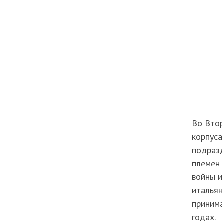
Во Втор
корпуса
подраз
племен
войны и
итальян
принима
годах.