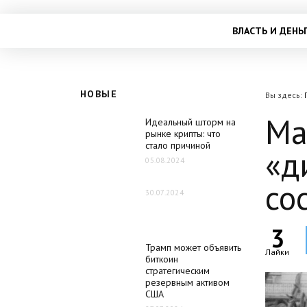
ВЛАСТЬ И ДЕНЬ
НОВЫЕ
Вы здесь:
Ма
Идеальный шторм на
рынке крипты: что
стало причиной
«д
05.08.2024
со
30.07.2024
3
Трамп может объявить
Лайки
биткоин
стратегическим
резервным активом
США