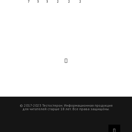
7
3
3
2
2
2
© 2017-2023 Тестостерон. Информационная продукция
для читателей старше 18 лет. Все права защищены.