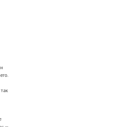
он
его.
 так
е
ты —