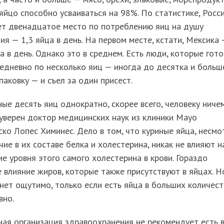
яйцо способно усваиваться на 98%. По статистике, Росс
ет двенадцатое место по потреблению яиц на душу
ия — 1,3 яйца в день. На первом месте, кстати, Мексика 
а в день. Однако это в среднем. Есть люди, которые гот
едневно по несколько яиц — иногда до десятка и больше
паковку — и съел за один присест.
ые десять яиц однократно, скорее всего, человеку ниче
 уверен доктор медицинских наук из клиники Мауо
ко Лопес Химинес. Дело в том, что куриные яйца, несмо
чие в их составе белка и холестерина, никак не влияют н
е уровня этого самого холестерина в крови. Гораздо
 влияние жиров, которые также присутствуют в яйцах. Н
нет ощутимо, только если есть яйца в больших количест
вно.
ая организация здравоохранения не рекомендует есть 