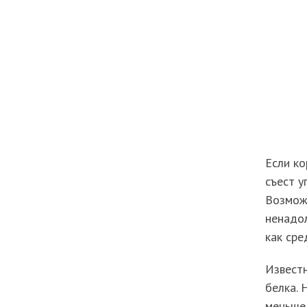
Если ко
съест у
Возможн
ненадол
как сре
Известн
белка. 
меньше,