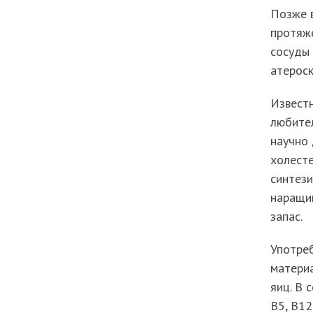
Позже в
протяже
сосуды
атерос
Извест
любител
научно 
холесте
синтези
наращи
запас.
Употреб
материа
яиц. В 
В5, В12