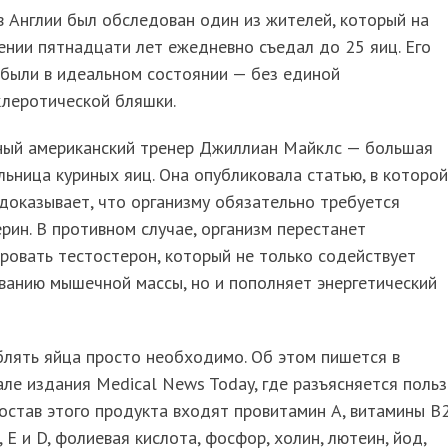
 Англии был обследован один из жителей, который на
нии пятнадцати лет ежедневно съедал до 25 яиц. Его
 были в идеальном состоянии — без единой
клеротической бляшки.
ный американский тренер Джиллиан Майклс — большая
ьница куриных яиц. Она опубликовала статью, в которой
доказывает, что организму обязательно требуется
рин. В противном случае, организм перестанет
ровать тестостерон, который не только содействует
ванию мышечной массы, но и пополняет энергетический
лять яйца просто необходимо. Об этом пишется в
ле издания Medical News Today, где разъясняется польз
состав этого продукта входят провитамин А, витамины В2
, Е и D, фолиевая кислота, фосфор, холин, лютеин, йод,