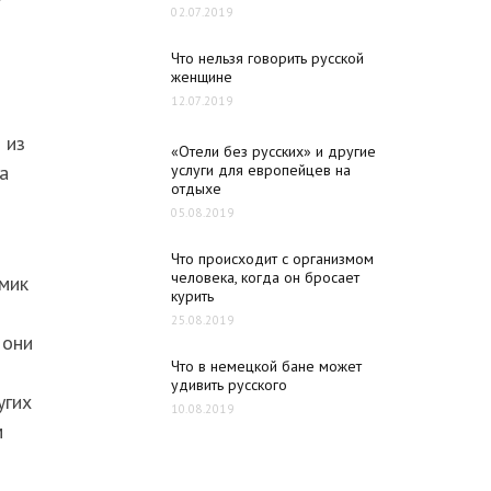
02.07.2019
Что нельзя говорить русской
женщине
12.07.2019
 из
«Отели без русских» и другие
а
услуги для европейцев на
отдыхе
05.08.2019
Что происходит с организмом
человека, когда он бросает
емик
курить
25.08.2019
 они
Что в немецкой бане может
удивить русского
угих
10.08.2019
м