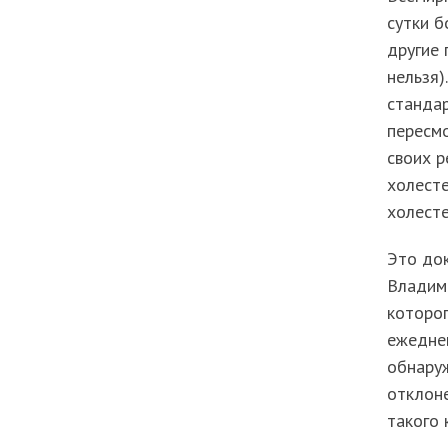
сутки б
другие 
нельзя)
станда
пересм
своих р
холесте
холесте
Это док
Владими
которог
ежеднев
обнаруж
отклоне
такого 