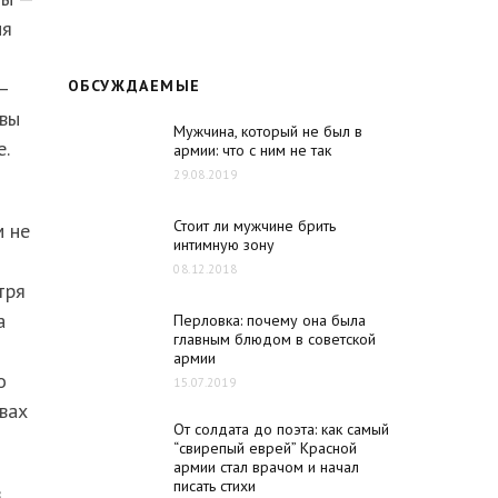
ия
—
ОБСУЖДАЕМЫЕ
овы
Мужчина, который не был в
.
армии: что с ним не так
29.08.2019
Стоит ли мужчине брить
м не
интимную зону
08.12.2018
тря
а
Перловка: почему она была
главным блюдом в советской
армии
о
15.07.2019
вах
От солдата до поэта: как самый
“свирепый еврей” Красной
армии стал врачом и начал
писать стихи
в