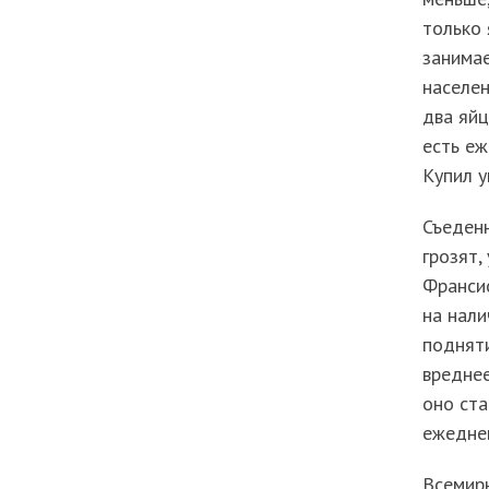
только 
занима
населен
два яйц
есть еж
Купил у
Съеденн
грозят,
Франсис
на нали
подняти
вреднее
оно ста
ежедне
Всемирн