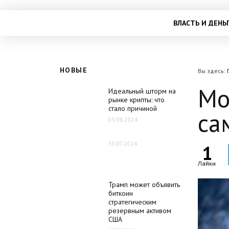
ВЛАСТЬ И ДЕНЬ
НОВЫЕ
Вы здесь:
Мо
Идеальный шторм на
рынке крипты: что
стало причиной
са
05.08.2024
30.07.2024
1
Лайки
Трамп может объявить
биткоин
стратегическим
резервным активом
США