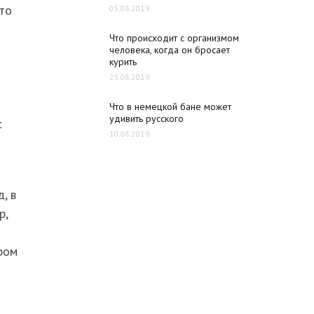
что
05.08.2019
Что происходит с организмом
человека, когда он бросает
курить
25.08.2019
Что в немецкой бане может
удивить русского
с
10.08.2019
, в
р,
ром