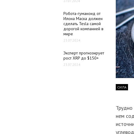
27.07.2024
Робота-гуманоид от
Илона Маска должен
сделать Tesla самой
дорогой компанией в
мире
23.07.2024
Эксперт прогнозирует
рост XRP до $150+
23.07.2024
СИЛА
Трудно 
нем со
источни
углевод