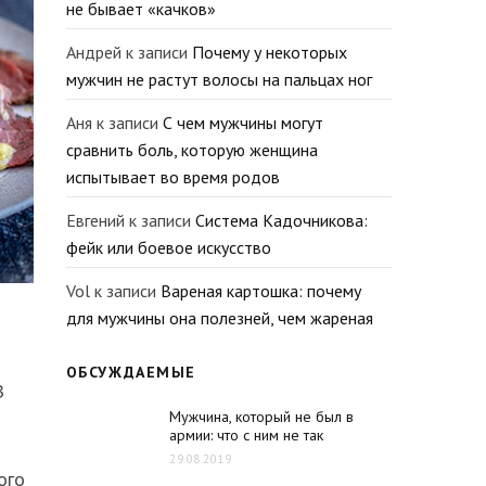
не бывает «качков»
Андрей
к записи
Почему у некоторых
мужчин не растут волосы на пальцах ног
Аня
к записи
С чем мужчины могут
сравнить боль, которую женщина
испытывает во время родов
Евгений
к записи
Система Кадочникова:
фейк или боевое искусство
Vol
к записи
Вареная картошка: почему
для мужчины она полезней, чем жареная
ОБСУЖДАЕМЫЕ
В
Мужчина, который не был в
армии: что с ним не так
29.08.2019
ого