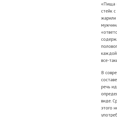
«Пища –
стейк с
жарили 
мужчина
«ответ
содержа
половог
каждой
все-так
В совр
составе
речь ид
определ
виде. С
этого н
употреб