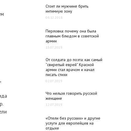
Стоит ли мужчине брить
интимную зону
ем
08.12.2018
Перловка: почему она была
главным блюдом в советской
армии
15.07.2019
От солдата до поэта: как самый
“свирепый еврей” Красной
армии стал врачом и начал
писать стихи
,
02.07.2019
Что нельзя говорить русской
ида
женщине
р.
12.07.2019
ели
«Отели без русских» и другие
я
услуги для европейцев на
отдыхе