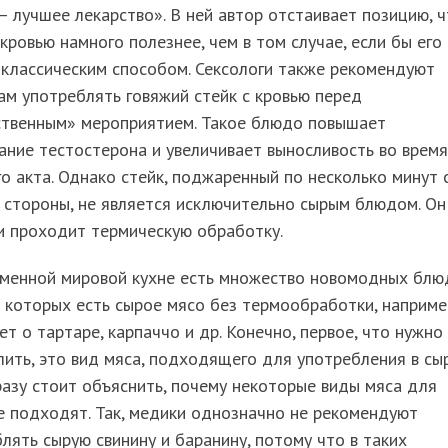
 лучшее лекарство». В ней автор отстаивает позицию, 
 кровью намного полезнее, чем в том случае, если бы его
классическим способом. Сексологи также рекомендуют
м употреблять говяжий стейк с кровью перед
ственным» мероприятием. Такое блюдо повышает
ние тестостерона и увеличивает выносливость во время
о акта. Однако стейк, поджаренный по несколько минут 
 стороны, не является исключительно сырым блюдом. Он
и проходит термическую обработку.
еменной мировой кухне есть множество новомодных блюд
 которых есть сырое мясо без термообработки, наприме
ет о тартаре, карпаччо и др. Конечно, первое, что нужно
ить, это вид мяса, подходящего для употребления в сы
разу стоит объяснить, почему некоторые виды мяса для
е подходят. Так, медики однозначно не рекомендуют
лять сырую свинину и баранину, потому что в таких