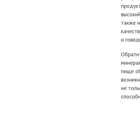
продукт
высокий
также н
качеств
и говяд
Обрати
минерал
пище об
возникн
не толь
способ