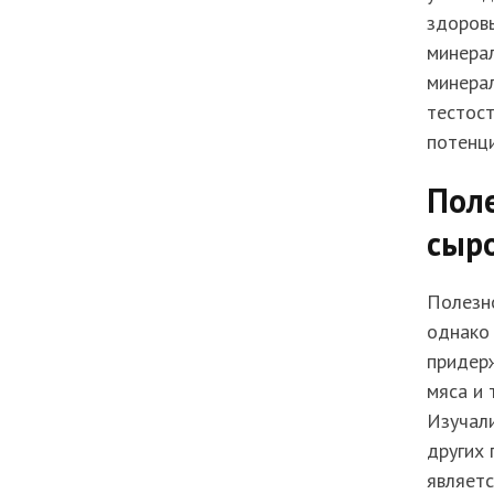
здоровь
минерал
минерал
тестост
потенци
Пол
сыро
Полезно
однако
придерж
мяса и 
Изучали
других 
являетс