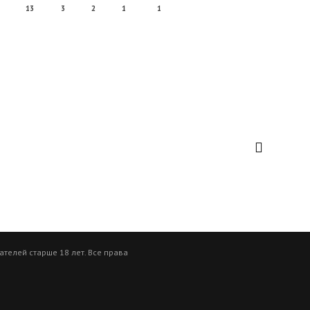
13
3
2
1
1
телей старше 18 лет. Все права