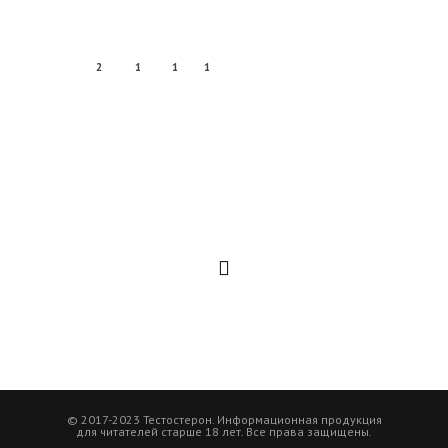
2
1
1
1
© 2017-2023 Тестостерон. Информационная продукция
для читателей старше 18 лет. Все права защищены.