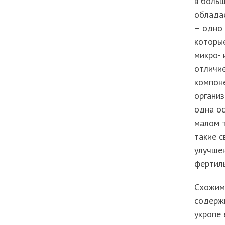
в больш
облада
– одно 
которы
микро- 
отличие
компоне
организ
одна ос
малом т
такие с
улучше
фертиль
Схожими
содержи
укропе 