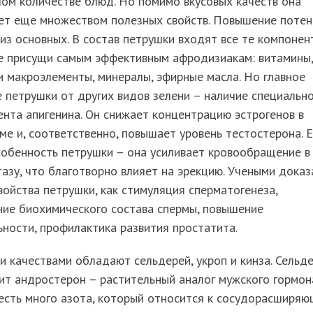
ом количестве блюд. Но помимо вкусовых качеств она
ет еще множеством полезных свойств. Повышение поте
из основных. В состав петрушки входят все те компонен
е присущи самым эффективным афродизиакам: витамины,
и макроэлементы, минералы, эфирные масла. Но главное
 петрушки от других видов зелени – наличие специальн
нта апигенина. Он снижает концентрацию эстрогенов в
ме и, соответственно, повышает уровень тестостерона. 
обенность петрушки – она усиливает кровообращение в
азу, что благотворно влияет на эрекцию. Учеными дока
войства петрушки, как стимуляция сперматогенеза,
ние биохимического состава спермы, повышение
ности, профилактика развития простатита.
 качествами обладают сельдерей, укроп и кинза. Сельд
т андростерон – растительный аналог мужского гормона
есть много азота, который относится к сосудорасширя