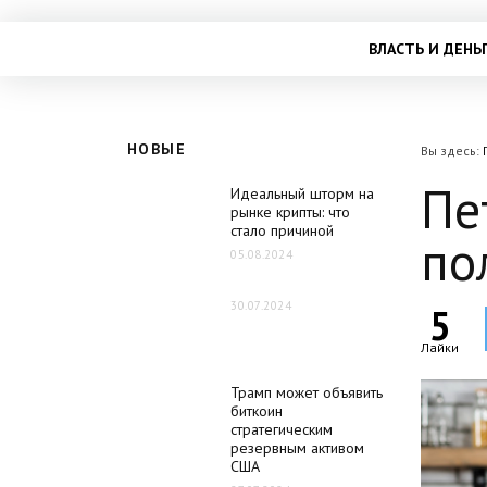
ВЛАСТЬ И ДЕНЬ
НОВЫЕ
Вы здесь:
Пе
Идеальный шторм на
рынке крипты: что
стало причиной
по
05.08.2024
30.07.2024
5
Лайки
Трамп может объявить
биткоин
стратегическим
резервным активом
США