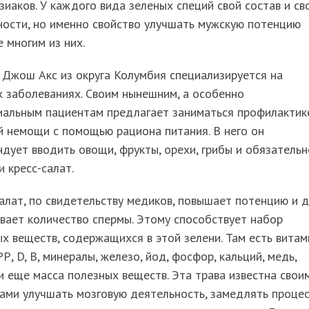
иаков. У каждого вида зеленых специй свой состав и св
ности, но именно свойство улучшать мужскую потенцию
 многим из них.
 Джош Акс из округа Колумбия специализируется на
 заболеваниях. Своим нынешним, а особенно
иальным пациентам предлагает заниматься профилактик
 немощи с помощью рациона питания. В него он
дует вводить овощи, фрукты, орехи, грибы и обязательн
и кресс-салат.
алат, по свидетельству медиков, повышает потенцию и 
вает количество спермы. Этому способствует набор
х веществ, содержащихся в этой зелени. Там есть вита
, РР, D, В, минералы, железо, йод, фосфор, кальций, медь,
и еще масса полезных веществ. Эта трава известна свои
ами улучшать мозговую деятельность, замедлять проце