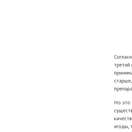
Соглас
третий 
принима
старше,
препар
Но это 
сущест
качеств
ягоды, 