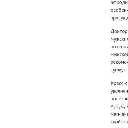
афродиз
особен
присуще
Доктор
мужских
потенц
мужской
рекомен
кунжут 
Кресс-с
увеличи
полезны
А, Е, С
магний 
свойств