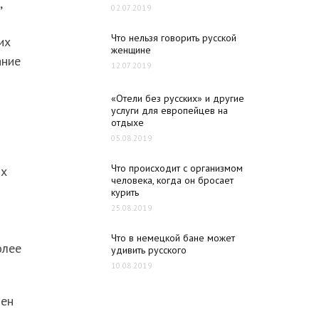
,
02.07.2019
Что нельзя говорить русской
их
женщине
ание
12.07.2019
«Отели без русских» и другие
услуги для европейцев на
отдыхе
05.08.2019
Что происходит с организмом
их
человека, когда он бросает
курить
25.08.2019
Что в немецкой бане может
олее
удивить русского
10.08.2019
тен