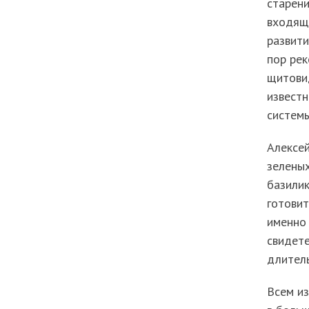
старени
входящи
развити
пор ре
щитовид
известн
системы
Алексей
зеленых
базилик
готовит
именно 
свидете
длител
Всем из