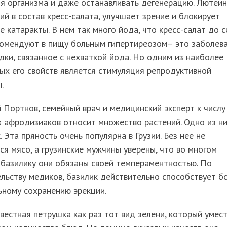
я организма и даже останавливать дегенерацию. Лютеин
й в состав кресс-салата, улучшает зрение и блокирует
е катаракты. В нем так много йода, что кресс-салат до с
комендуют в пищу больным гипертиреозом– это заболев
ки, связанное с нехваткой йода. Но одним из наиболее
ых его свойств является стимуляция репродуктивной
.
 Портнов, семейный врач и медицинский эксперт к числу
 афродизиаков относит множество растений. Одно из н
. Эта пряность очень популярна в Грузии. Без нее не
ся мясо, а грузинские мужчины уверены, что во многом
базилику они обязаны своей темпераментностью. По
льству медиков, базилик действительно способствует б
ьному сохранению эрекции.
вестная петрушка как раз тот вид зелени, который умес