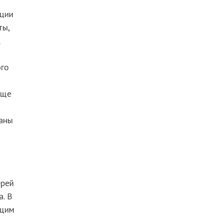
нции
ты,
ого
Еще
заны
ерей
. В
ющим