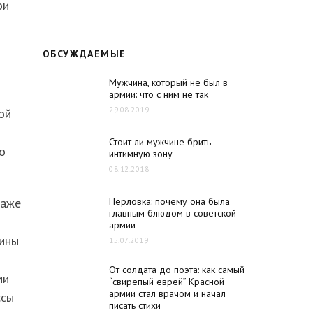
ои
ОБСУЖДАЕМЫЕ
Мужчина, который не был в
армии: что с ним не так
29.08.2019
ой
Стоит ли мужчине брить
о
интимную зону
08.12.2018
даже
Перловка: почему она была
главным блюдом в советской
армии
мины
15.07.2019
От солдата до поэта: как самый
ми
“свирепый еврей” Красной
армии стал врачом и начал
ссы
писать стихи