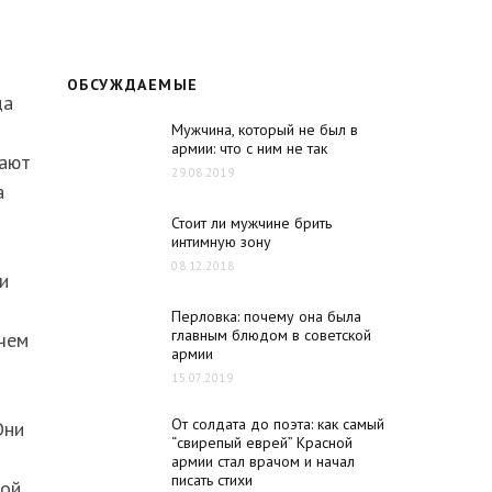
ОБСУЖДАЕМЫЕ
да
Мужчина, который не был в
армии: что с ним не так
гают
29.08.2019
а
Стоит ли мужчине брить
интимную зону
08.12.2018
и
Перловка: почему она была
главным блюдом в советской
 чем
армии
15.07.2019
От солдата до поэта: как самый
Они
“свирепый еврей” Красной
армии стал врачом и начал
писать стихи
рой