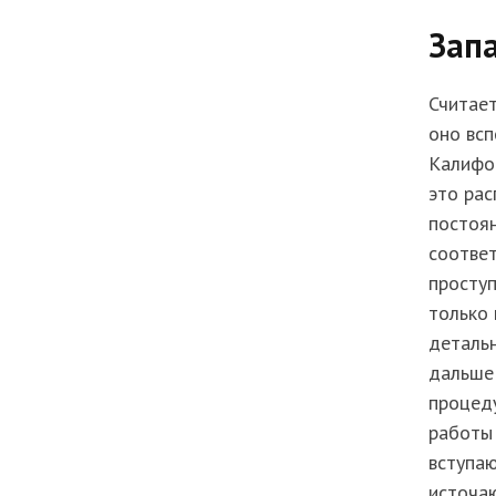
Зап
Считает
оно всп
Калифор
это рас
постоя
соотве
проступ
только 
детальн
дальше 
процеду
работы 
вступаю
источаю