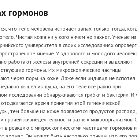
ах гормонов
ся, что тело человека источает запах только тогда, ког
отело. Чистая кожа ни у кого ничем не пахнет. Ученые из
нийского университета в своих исследованиях опровер
пространенное мнение. У здорового и молодого человек
нно работают железы внутренней секреции и выделяют
тствующие гормоны. Их микроскопические частицы
ают через поры на коже. Даже если индивид не вспотел 
недавно вышел из душа, на его теле все равно при
ом исследовании обнаруживаются грибки и бактерии. И
отодвигается время принятия этой гигиенической
ры, тем больше на коже появляется продуктов распада,
и прочей жизнедеятельности разных микроорганизмов. 
т в реакцию с микроскопическими частицами гормонов и
т аромат. Он может быть настолько тонким, что его по