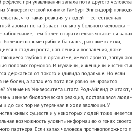
 рефлекс при улавливании запаха пота другого человека
из Университетской клиники Гамбург-Эппендорф привод
ельства, что такая реакция у людей — естественная.
ный аромат пота бывает только у больного человека —
 заболевание, тем более отвратительным кажется запа
а. Болезнетворные грибы и бациллы, раковые клетки,
иеся в стадии роста, нагноения и воспаления, даже
гающиеся глубоко в организме, имеют аромат, заглуша
ния половых гормонов. И мужчины, и женщины инстинкти
ся держаться от такого индивида подальше. Но если
 не болен, а запах его пота все равно не нравится
е? Ученые из Университета штата Род-Айленд считают, 
чень ценная биологическая реакция, доставшаяся людя
 и до сих пор не утерянная в ходе эволюции. У
нства живых существ и у некоторых людей тоже имеетс
ельная возможность уловить информацию о генах своего
ого партнера. Если запах человека противоположного 