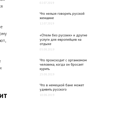
02.07.2019
ся
Что нельзя говорить русской
женщине
12.07.2019
ие
тому
«Отели без русских» и другие
услуги для европейцев на
ют,
отдыхе
05.08.2019
Что происходит с организмом
е
человека, когда он бросает
м
курить
25.08.2019
Что в немецкой бане может
удивить русского
ит
10.08.2019