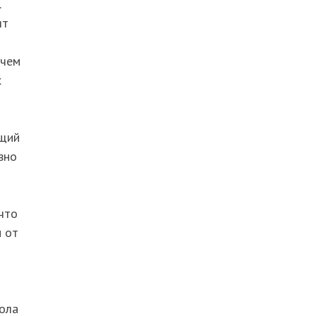
.
ят
 чем
х
ющий
вно
что
м от
я
пола