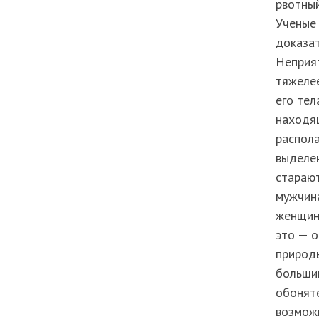
рвотный
Ученые 
доказат
Неприят
тяжелее
его тел
находящ
распола
выделе
старают
мужчина
женщин
это — о
природы
больши
обонят
возможн