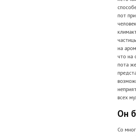
способе
пот при
человек
климакт
частицы
на аром
что на 
пота же
предста
возмож
неприят
всех му
Он б
Со мног