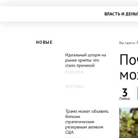
ВЛАСТЬ И ДЕНЬ
НОВЫЕ
Вы здесь:
По
Идеальный шторм на
рынке крипты: что
стало причиной
мо
05.08.2024
30.07.2024
3
Лайки
Трамп может объявить
биткоин
стратегическим
резервным активом
США