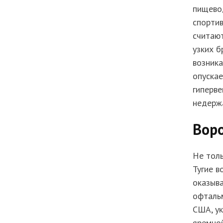
пищевод
спортив
считают
узких б
возник
опускае
гиперве
недерж
Воро
Не толь
Тугие в
оказыва
офталь
США, у
яремной