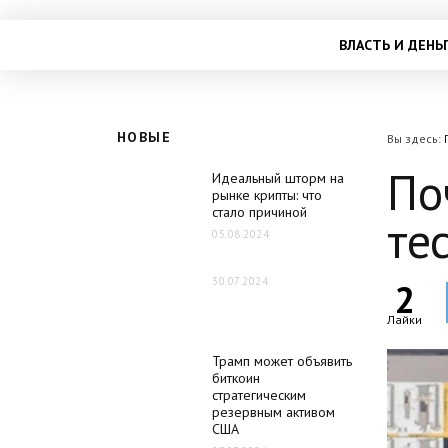
ВЛАСТЬ И ДЕНЬ
НОВЫЕ
Вы здесь:
По
Идеальный шторм на
рынке крипты: что
стало причиной
те
05.08.2024
30.07.2024
2
Лайки
Трамп может объявить
биткоин
стратегическим
резервным активом
США