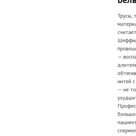
Трусы, 
материа
считает
Шеффил
провоци
— воспа
длител
обтягив
нитей с
— не то
ухудшит
Профес
большое
пациент
спермог