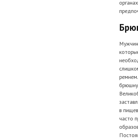
органах
предпо
Брю
Мужчин
которые
необход
слишком
ремнем.
брюшную
Великоб
заставл
в пищев
часто п
образов
Постоя