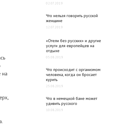
02.07.2019
Что нельзя говорить русской
женщине
12.07.2019
«Отели без русских» и другие
услуги для европейцев на
отдыхе
ась
05.08.2019
о
Что происходит с организмом
 на
человека, когда он бросает
курить
25.08.2019
ерх,
Что в немецкой бане может
удивить русского
10.08.2019
.