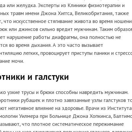
а или желудка. Эксперты из Клиники физиотерапии и
ных травм имени Джона Хиггса, Великобритания, также
, что искусственное стягивание живота во время ношени
рюк или джинсов сильно вредит мужчинам. Таким образо
ает нарушение работы диафрагмы, она полностью не
тся во время дыхания. А это часто вызывает
нтиляцию легких, провоцирует приступы паники и стресс
ание мочи.
тники и галстуки
ко узкие трусы и брюки способны навредить мужчинам.
оротники рубашек и плотно завязанные узлы галстуков т
ют негативное влияние на здоровье. Врачи из Института
мологии Уилмера при Больнице Джона Хопкинса, Балтимо
казывают, что плотное систематическое пережимание
 вены на шее стимулирует повышение глазного давления