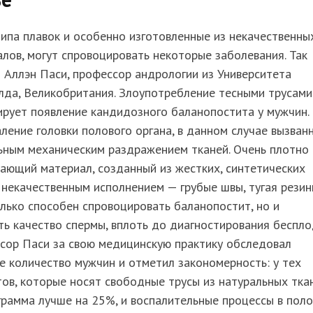
типа плавок и особенно изготовленные из некачественны
лов, могут спровоцировать некоторые заболевания. Так
 Аллэн Паси, профессор андрологии из Университета
да, Великобритания. Злоупотребление тесными трусами
рует появление кандидозного баланопостита у мужчин.
ление головки полового органа, в данном случае вызван
ьным механическим раздражением тканей. Очень плотно
ающий материал, созданный из жестких, синтетических
 некачественным исполнением — грубые швы, тугая резин
лько способен спровоцировать баланопостит, но и
ь качество спермы, вплоть до диагностирования беспло
сор Паси за свою медицинскую практику обследовал
 количество мужчин и отметил закономерность: у тех
ов, которые носят свободные трусы из натуральных ткан
рамма лучше на 25%, и воспалительные процессы в пол