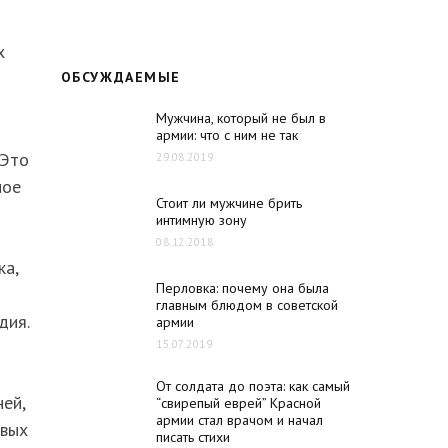
х
ОБСУЖДАЕМЫЕ
Мужчина, который не был в
армии: что с ним не так
 Это
29.08.2019
ное
Стоит ли мужчине брить
интимную зону
08.12.2018
ка,
Перловка: почему она была
главным блюдом в советской
дия.
армии
15.07.2019
От солдата до поэта: как самый
ей,
“свирепый еврей” Красной
армии стал врачом и начал
овых
писать стихи