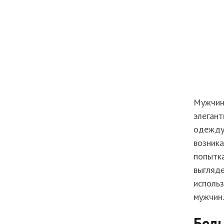
Мужчины
элегант
одежду,
возника
попытка
выгляде
исполь
мужчин.
Бел