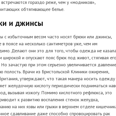
 встречаются гораздо реже, чем у «модников»,
читающих обтягивающее белье.
ки и джинсы
ы с избыточным весом часто носят брюки или джинсы,
 в поясе на несколько сантиметров уже, чем им
имо. Делают они это для того, чтобы одежда не казал
 широкой и опускают пояс брюк под живот, стягивая ег
 Но зачастую при этом серьезно увеличивается давление
 полость. Врачи из Бристольской Клиники ожирения,
ритания, утверждают, что такая манера носить одежду
яет желудочную кислоту периодически подниматься нав
од, вызывая изжогу. Помимо кислотного рефлюкса, это
риводит к развитию воспаления стенок желудка,
анию на них язвы или грыжи в верхнем отделе кишечника
нное сдавливание даже способно спровоцировать рак