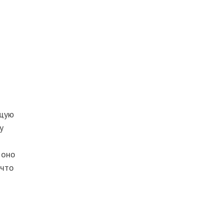
ющую
у
 оно
 что