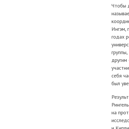
Чтобы д
называе
координ
Ингэм, 
годах р
универс
группы,
другим 
участни
себя ча
был уве
Резуль
Рингель
на прот
исследо
и Кипли