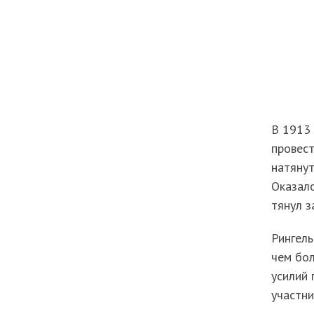
В 1913
провест
натянут
Оказало
тянул з
Рингель
чем бол
усилий
участни