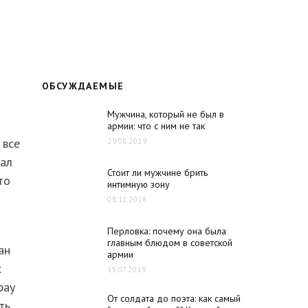
ОБСУЖДАЕМЫЕ
Мужчина, который не был в
армии: что с ним не так
 все
29.08.2019
тал
Стоит ли мужчине брить
то
интимную зону
08.12.2018
Перловка: почему она была
главным блюдом в советской
ан
армии
х
15.07.2019
рау
От солдата до поэта: как самый
ть