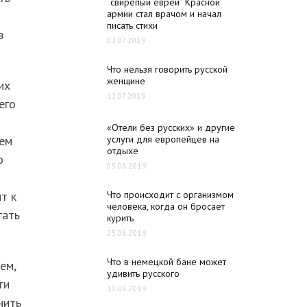
“свирепый еврей” Красной
армии стал врачом и начал
писать стихи
в
02.07.2019
Что нельзя говорить русской
женщине
их
12.07.2019
его
«Отели без русских» и другие
тем
услуги для европейцев на
отдыхе
о
05.08.2019
т к
Что происходит с организмом
человека, когда он бросает
гать
курить
25.08.2019
Что в немецкой бане может
ем,
удивить русского
ги
10.08.2019
нить