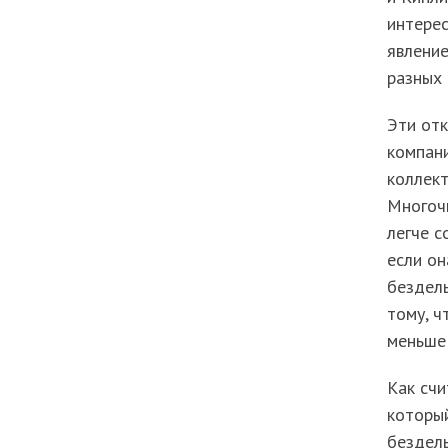
интерес
явление
разных 
Эти от
компани
коллект
Многоч
легче с
если он
бездель
тому, ч
меньше 
Как счи
который
бездель