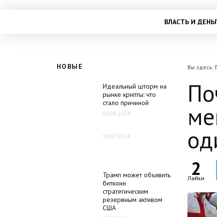
ВЛАСТЬ И ДЕНЬ
НОВЫЕ
Вы здесь:
По
Идеальный шторм на
рынке крипты: что
стало причиной
ме
05.08.2024
од
30.07.2024
2
Трамп может объявить
Лайки
биткоин
стратегическим
резервным активом
США