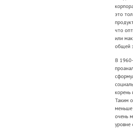
корпора
это тол
продукт
что оп
или ма
общей 
В 1960
проанал
сформул
социаль
корень 
Таким о
меньше
очень м
уровне 