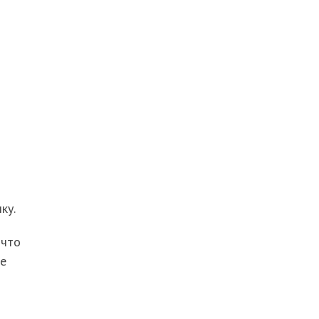
ку.
 что
ше