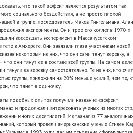
оказать, что такой эффект является результатом так
мого социального бездействия, а не просто плохой
ацией в группе, последователь Макса Рингельмана, Алан
продолжил эксперименты. Он и трое его коллег в 1970-х
ешили воссоздать эксперимент в Массачусетском
итете в Амхерсте. Они завязали глаза участникам новой
 сказав некоторым из них, что они сами тянут веревку, а
– что они тянут ее в составе всей группы. На самом деле
ки тянули за веревку самостоятельно. Те из них, кто счи
стью группы, приложили на 20% меньше усилий, чем те, к
рен, что тянет в одиночку.
таты подобных опытов получили название «эффект
мана» и продолжали интересовать ученых из многих стр
яжении многих десятилетий. Метаанализ 77 аналогичны
ваний, который провели американские ученые Стивен Ка
нг Уильямс в 1993 году, дал им основания сформулирова