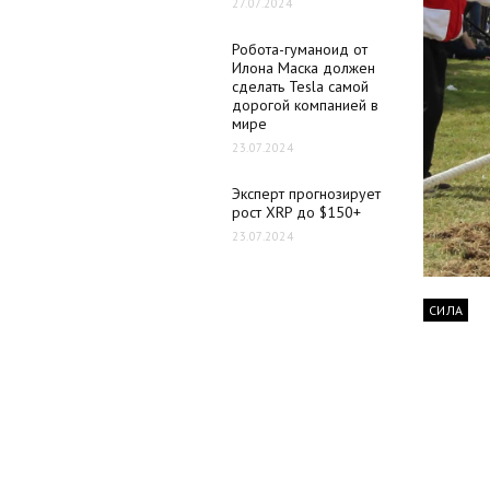
27.07.2024
Робота-гуманоид от
Илона Маска должен
сделать Tesla самой
дорогой компанией в
мире
23.07.2024
Эксперт прогнозирует
рост XRP до $150+
23.07.2024
СИЛА