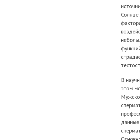
источни
Солнце.
факторо
воздей
неболь
функций
страда
тестост
В науч
этом м
Мужское
спермат
професс
данные 
спермат
Основн