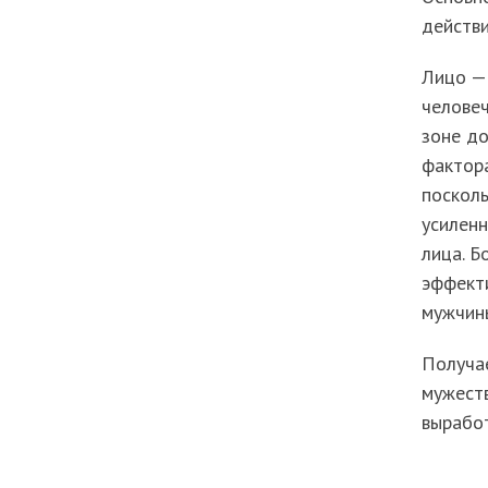
действи
Лицо — 
человеч
зоне до
фактор
посколь
усиленн
лица. Б
эффект
мужчин
Получае
мужеств
выработ