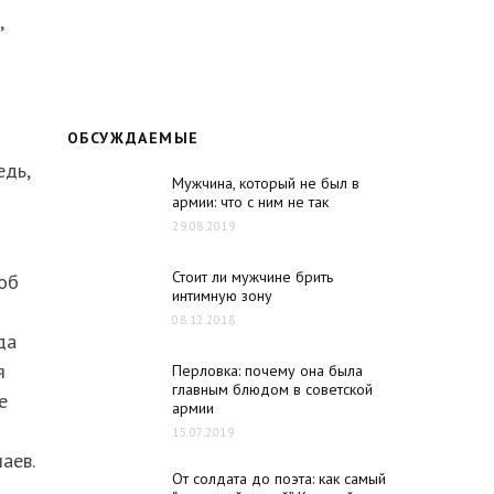
,
ОБСУЖДАЕМЫЕ
едь,
Мужчина, который не был в
армии: что с ним не так
29.08.2019
Стоит ли мужчине брить
об
интимную зону
08.12.2018
да
я
Перловка: почему она была
главным блюдом в советской
е
армии
15.07.2019
аев.
От солдата до поэта: как самый