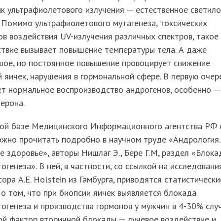
к ультрафиолетового излучения — естественное светило
 Помимо ультрафиолетового мутагенеза, токсических
в воздействия UV-излучения различных спектров, такое
ствие вызывает повышение температуры тела. А даже
шое, но постоянное повышение провоцирует снижение
 яичек, нарушения в гормональной сфере. В первую очер
ет нормальное воспроизводство андрогенов, особенно —
ерона.
ной базе Медицинского Информационного агентства РФ 
ожно прочитать подробно в научном труде «Андрология.
 здоровье», авторы Нишлаг Э., Бере Г.М, раздел «Блока
огенеза». В ней, в частности, со ссылкой на исследовани
ора А.Е. Holstein из Гамбурга, приводятся статистически
о том, что при биопсии яичек выявляется блокада
огенеза и производства гормонов у мужчин в 4-30% случ
ой фактор вторичной блокады — лучевое воздействие и