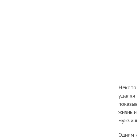
Некото
удаляя 
показыв
жизнь и
мужчин
Одним и