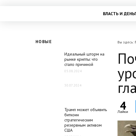
ВЛАСТЬ И ДЕНЬ
НОВЫЕ
Вы здесь:
По
Идеальный шторм на
рынке крипты: что
стало причиной
ур
05.08.2024
гл
30.07.2024
4
Трамп может объявить
Лайки
биткоин
стратегическим
резервным активом
США