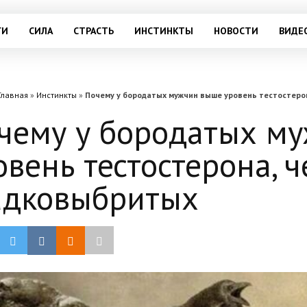
ГИ
СИЛА
СТРАСТЬ
ИНСТИНКТЫ
НОВОСТИ
ВИДЕ
Главная
»
Инстинкты
»
Почему у бородатых мужчин выше уровень тестостерон
чему у бородатых м
овень тестостерона, ч
адковыбритых