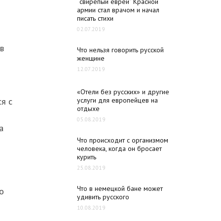
“свирепый еврей” Красной
армии стал врачом и начал
писать стихи
02.07.2019
в
Что нельзя говорить русской
женщине
12.07.2019
«Отели без русских» и другие
я с
услуги для европейцев на
отдыхе
05.08.2019
а
Что происходит с организмом
человека, когда он бросает
курить
25.08.2019
Что в немецкой бане может
о
удивить русского
10.08.2019