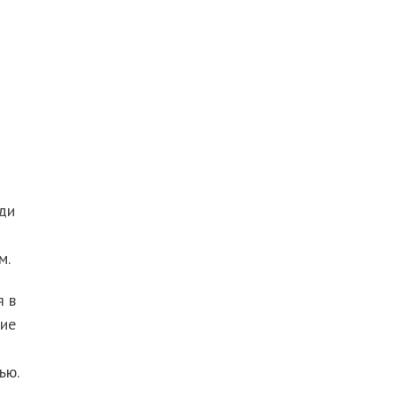
ди
м.
я в
ние
ью.