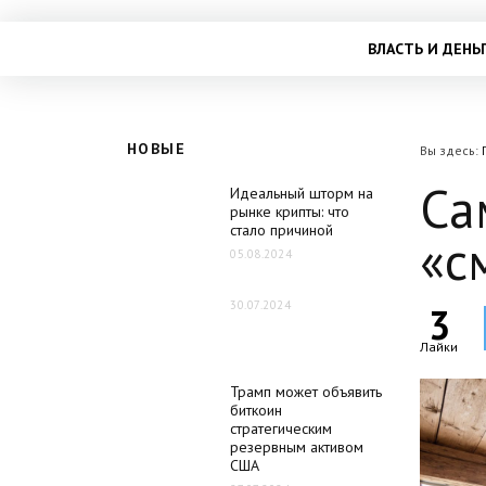
ВЛАСТЬ И ДЕНЬ
НОВЫЕ
Вы здесь:
Са
Идеальный шторм на
рынке крипты: что
стало причиной
«с
05.08.2024
30.07.2024
3
Лайки
Трамп может объявить
биткоин
стратегическим
резервным активом
США