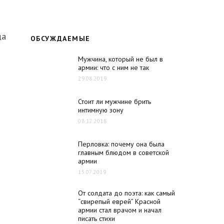
да
ОБСУЖДАЕМЫЕ
Мужчина, который не был в
армии: что с ним не так
29.08.2019
Стоит ли мужчине брить
интимную зону
08.12.2018
Перловка: почему она была
главным блюдом в советской
армии
15.07.2019
От солдата до поэта: как самый
“свирепый еврей” Красной
армии стал врачом и начал
писать стихи