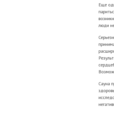
Еще одн
паритьс
возникн
люди не
Серьезн
принима
расширя
Резуль
сердцеб
Возмож
Сауна 
здоровь
исследо
негатив