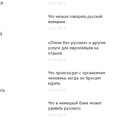
ая
02.07.2019
Что нельзя говорить русской
женщине
12.07.2019
й
«Отели без русских» и другие
услуги для европейцев на
отдыхе
05.08.2019
Что происходит с организмом
человека, когда он бросает
курить
сь
25.08.2019
Что в немецкой бане может
удивить русского
10.08.2019