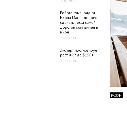
27.07.2024
Робота-гуманоид от
Илона Маска должен
сделать Tesla самой
дорогой компанией в
мире
23.07.2024
Эксперт прогнозирует
рост XRP до $150+
23.07.2024
РАЗУМ