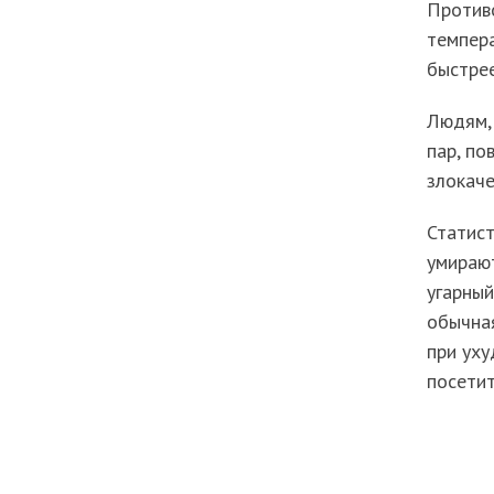
Против
темпера
быстрее
Людям, 
пар, п
злокаче
Статист
умирают
угарный
обычна
при уху
посети