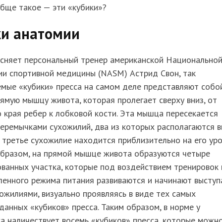
бще такое — эти «кубики»?
ки анатомии
ясняет персональный тренер американской Национально
ии спортивной медицины (NASM) Астрид Свон, так
мые «кубики» пресса на самом деле представляют собо
ямую мышцу живота, которая пролегает сверху вниз, от
 края ребер к лобковой кости. Эта мышца пересекается
еремычками сухожилий, два из которых располагаются 
а третье сухожилие находится приблизительно на его уро
образом, на прямой мышце живота образуются четыре
ванных участка, которые под воздействием тренировок 
ленного режима питания развиваются и начинают выступ
ожилиями, визуально проявляясь в виде тех самых
анных «кубиков» пресса. Таким образом, в норме у
а наличествует восемь «кубиков» пресса, которые можн