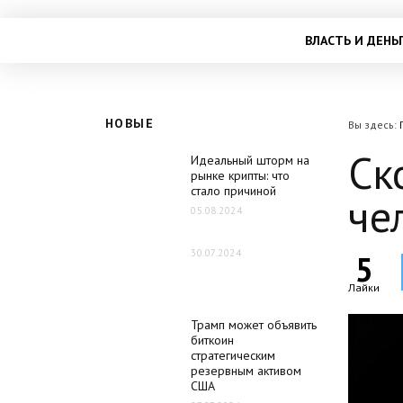
ВЛАСТЬ И ДЕНЬ
НОВЫЕ
Вы здесь:
Ск
Идеальный шторм на
рынке крипты: что
стало причиной
че
05.08.2024
30.07.2024
5
Лайки
Трамп может объявить
биткоин
стратегическим
резервным активом
США