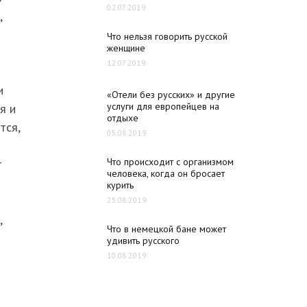
02.07.2019
,
Что нельзя говорить русской
женщине
12.07.2019
и
«Отели без русских» и другие
услуги для европейцев на
я и
отдыхе
тся,
05.08.2019
Что происходит с организмом
т
человека, когда он бросает
курить
25.08.2019
,
Что в немецкой бане может
удивить русского
10.08.2019