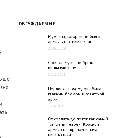
ОБСУЖДАЕМЫЕ
й
Мужчина, который не был в
армии: что с ним не так
29.08.2019
й
Стоит ли мужчине брить
интимную зону
08.12.2018
выше
вне.
Перловка: почему она была
главным блюдом в советской
армии
и
15.07.2019
ать
От солдата до поэта: как самый
“свирепый еврей” Красной
армии стал врачом и начал
писать стихи
о