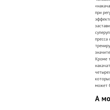
«накача
при рег
эффекти
застави
суперуп
пресса
трениру
значите
Кроме т
накачат
четырех
которы
может 
А м