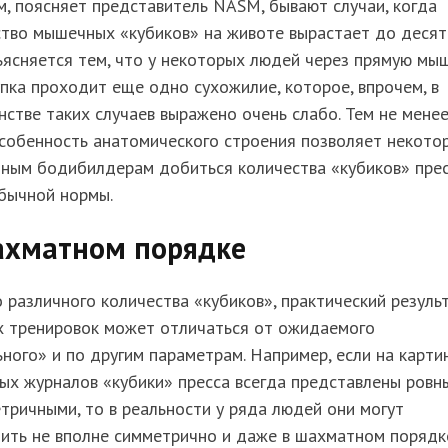
, поясняет представитель NASM, бывают случаи, когда
тво мышечных «кубиков» на животе вырастает до десят
ясняется тем, что у некоторых людей через прямую мы
пка проходит еще одно сухожилие, которое, впрочем, в
стве таких случаев выражено очень слабо. Тем не мене
особенность анатомического строения позволяет некото
тным бодибилдерам добиться количества «кубиков» пре
бычной нормы.
ахматном порядке
различного количества «кубиков», практический резуль
х тренировок может отличаться от ожидаемого
ного» и по другим параметрам. Например, если на карти
ых журналов «кубики» пресса всегда представлены ровн
тричными, то в реальности у ряда людей они могут
ить не вполне симметрично и даже в шахматном порядк