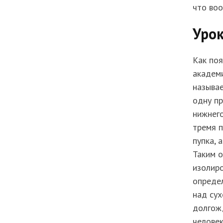
что воо
Уро
Как по
академ
называе
одну пр
нижнего
тремя п
пупка, 
Таким 
изолиро
опреде
над сух
долгожд
человек