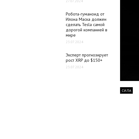
27.07.2024
Робота-гуманоид от
Илона Маска должен
сделать Tesla самой
дорогой компанией в
мире
23.07.2024
Эксперт прогнозирует
рост XRP до $150+
23.07.2024
СИЛА