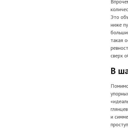
Впрочем
количес
Это объ
ниже пу
большин
такая 
ревнос
сверх о
В ш
Помимо 
упорны
«идеаль
глянцев
и симме
проступ