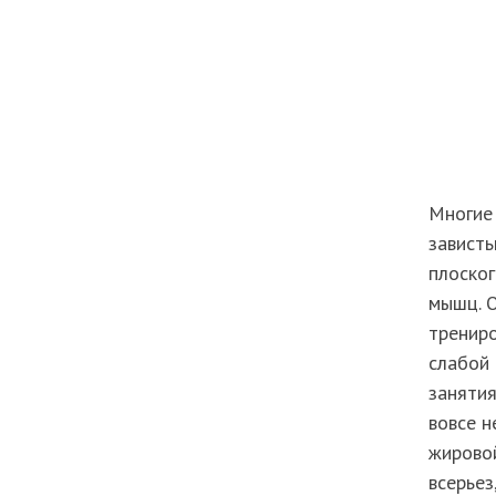
Многие 
зависть
плоског
мышц. О
трениро
слабой 
заняти
вовсе н
жировой
всерьез