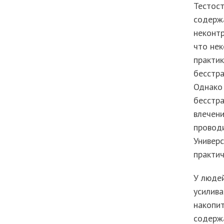
Тестост
содержа
неконтр
что нек
практик
бесстра
Однако 
бесстра
влечени
провод
Универс
практич
У люде
усилива
накопит
содерж