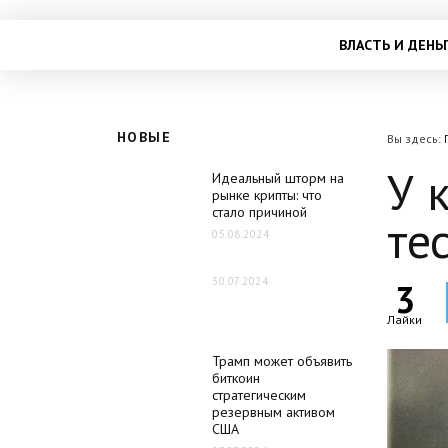
ВЛАСТЬ И ДЕНЬ
НОВЫЕ
Вы здесь:
У 
Идеальный шторм на
рынке крипты: что
стало причиной
те
05.08.2024
30.07.2024
3
Лайки
Трамп может объявить
биткоин
стратегическим
резервным активом
США