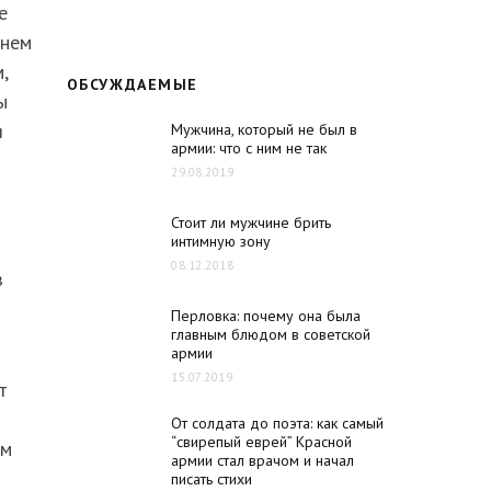
е
 нем
,
ОБСУЖДАЕМЫЕ
ы
я
Мужчина, который не был в
армии: что с ним не так
29.08.2019
Стоит ли мужчине брить
интимную зону
08.12.2018
з
Перловка: почему она была
главным блюдом в советской
армии
15.07.2019
т
От солдата до поэта: как самый
“свирепый еврей” Красной
ым
армии стал врачом и начал
писать стихи