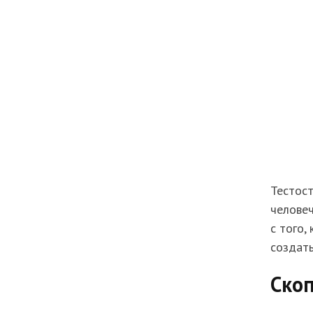
Тестост
человеч
с того,
создать
Ско