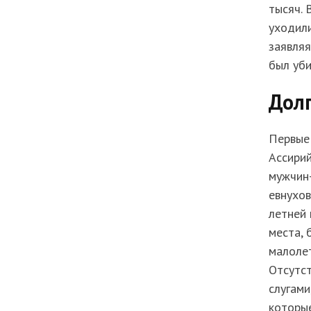
тысяч. 
уходили
заявляя
был уби
Дол
Первые
Ассирий
мужчин-
евнухов
летней 
места, 
малолет
Отсутс
слугами
которые