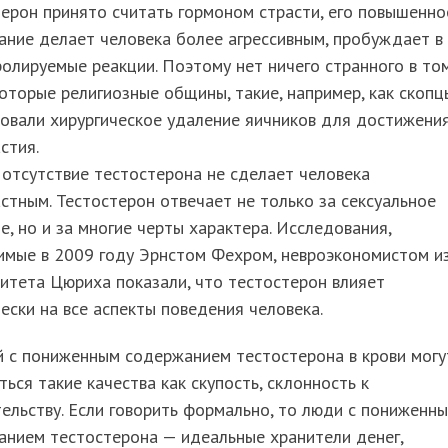
ерон принято считать гормоном страсти, его повышенно
ние делает человека более агрессивным, пробуждает в
олируемые реакции. Поэтому нет ничего странного в том
оторые религиозные общины, такие, например, как скопц
овали хирургическое удаление яичников для достижени
стия.
отсутствие тестостерона не сделает человека
стным. Тестостерон отвечает не только за сексуальное
е, но и за многие черты характера. Исследования,
имые в 2009 году Эрнстом Фехром, невроэкономистом и
итета Цюриха показали, что тестостерон влияет
ески на все аспекты поведения человека.
й с пониженным содержанием тестостерона в крови могу
ться такие качества как скупость, склонность к
ельству. Если говорить формально, то люди с пониженн
анием тестостерона — идеальные хранители денег,