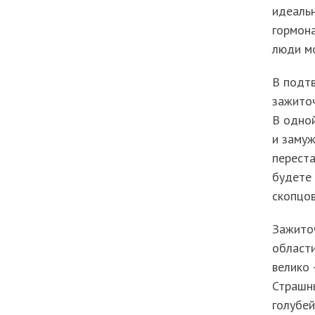
идеаль
гормона
люди мо
В подт
зажиточ
В одной
и замуж
переста
будете 
скопцов
Зажиточ
области
велико 
Страшны
голубей