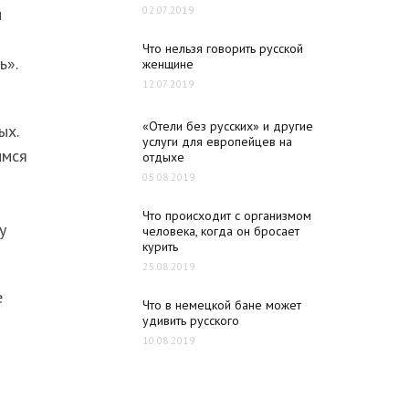
м
02.07.2019
Что нельзя говорить русской
ь».
женщине
12.07.2019
«Отели без русских» и другие
ых.
услуги для европейцев на
имся
отдыхе
05.08.2019
Что происходит с организмом
у
человека, когда он бросает
курить
25.08.2019
е
Что в немецкой бане может
удивить русского
10.08.2019