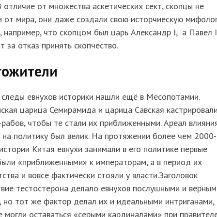
В отличие от множества аскетических сект, скопцы не
 от мира, они даже создали свою исторчиескую мифоло
, например, что скопцом был царь Александр I, а Павел I
т за отказ принять скопчество.
гожители
 следы евнухов историки нашли ещё в Месопотамии.
ская царица Семирамида и царица Савская кастрировал
рабов, чтобы те стали их приближенными. Ареал влияни
 на политику был велик. На протяжении более чем 2000-
истории Китая евнухи занимали в его политике первые
были «приближенными» к императорам, а в период их
ства и вовсе фактически стояли у власти.Заголовок
твие тестостерона делало евнухов послушными и верным
, но тот же фактор делал их и идеальными интриганами,
 могли оставаться «серыми кардиналами» при правителе