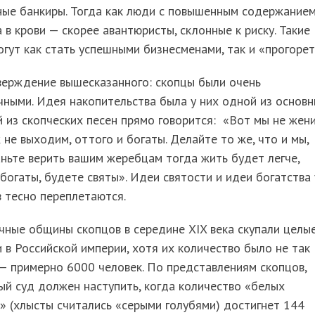
ные банкиры. Тогда как люди с повышенным содержание
 в крови — скорее авантюристы, склонные к риску. Такие
гут как стать успешными бизнесменами, так и «прогорет
верждение вышесказанного: скопцы были очень
ными. Идея накопительства была у них одной из основн
 из скопческих песен прямо говорится: «Вот мы не жен
 не выходим, оттого и богаты. Делайте то же, что и мы,
ньте верить вашим жеребцам тогда жить будет легче,
богаты, будете святы». Идеи святости и идеи богатства 
 тесно переплетаются.
ные общины скопцов в середине XIX века скупали целы
 в Российской империи, хотя их количество было не так
— примерно 6000 человек. По представлениям скопцов,
й суд должен наступить, когда количество «белых
» (хлысты считались «серыми голубями) достигнет 144