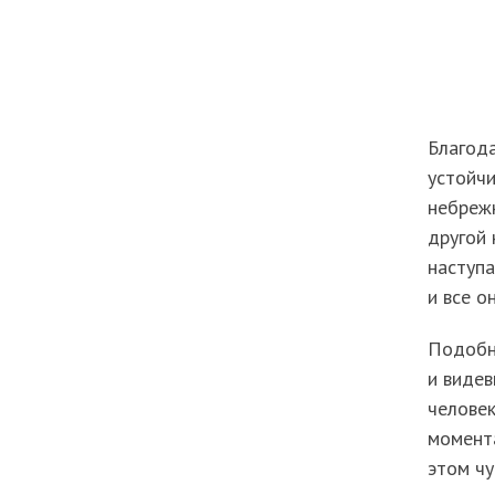
Благод
устойчи
небрежн
другой 
наступа
и все о
Подобн
и видев
человек
момента
этом чу