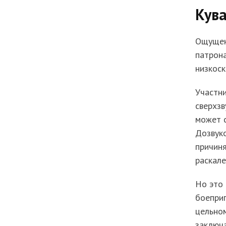
Кува
Ощущени
патрона
низкоск
Участни
сверхзв
может с
Дозвуко
причиня
раскале
Но это 
боеприп
цельно
заключа