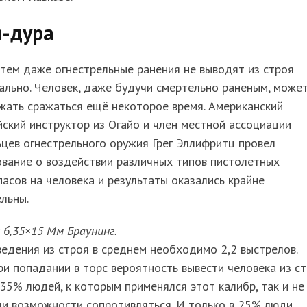
я-дура
тем даже огнестрельные ранения не выводят из строя
льно. Человек, даже будучи смертельно раненым, може
жать сражаться ещё некоторое время. Американский
ский инструктор из Огайо и член местной ассоциации
цев огнестрельного оружия Грег Эллифритц провел
вание о воздействии различных типов пистолетных
асов на человека и результаты оказались крайне
льны.
6,35×15 Мм Браунинг.
едения из строя в среднем необходимо 2,2 выстрелов.
и попадании в торс вероятность вывести человека из с
35% людей, к которым применялся этот калибр, так и не
и возможности сопротивляться. И только в 25% люди