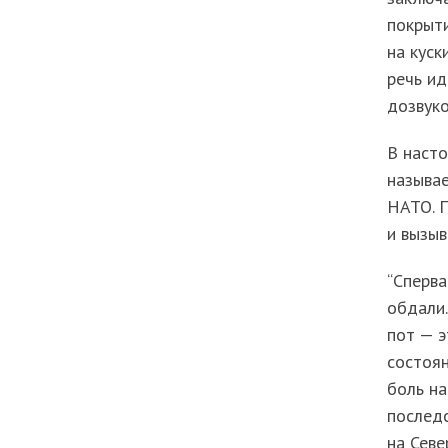
покрыти
на куск
речь ид
дозвук
В насто
называ
НАТО. П
и вызы
“Сперва
обдали.
пот — э
состоян
боль на
последс
на Севе