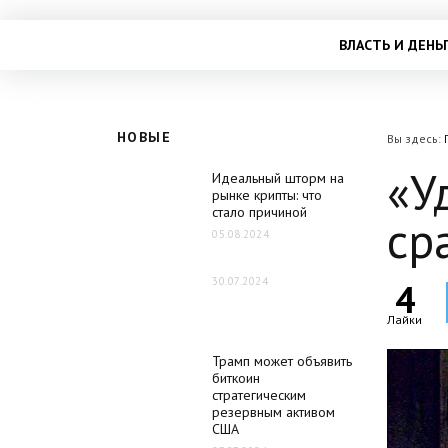
ВЛАСТЬ И ДЕНЬ
НОВЫЕ
Вы здесь:
«У
Идеальный шторм на
рынке крипты: что
стало причиной
ср
05.08.2024
30.07.2024
4
Лайки
Трамп может объявить
биткоин
стратегическим
резервным активом
США