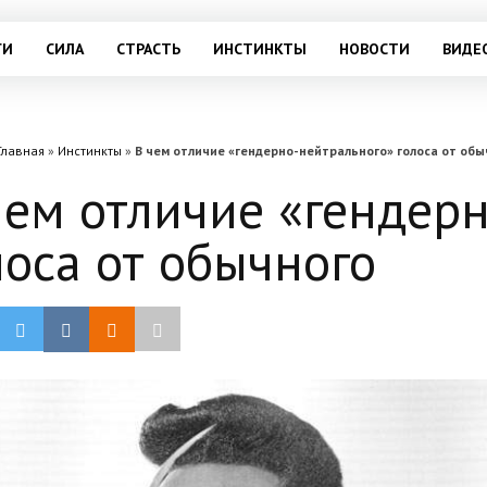
ГИ
СИЛА
СТРАСТЬ
ИНСТИНКТЫ
НОВОСТИ
ВИДЕ
Главная
»
Инстинкты
»
В чем отличие «гендерно-нейтрального» голоса от обы
чем отличие «гендер
лоса от обычного