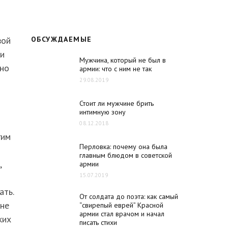
вой
ОБСУЖДАЕМЫЕ
ли
Мужчина, который не был в
дно
армии: что с ним не так
29.08.2019
Стоит ли мужчине брить
интимную зону
08.12.2018
гим
Перловка: почему она была
главным блюдом в советской
,
армии
15.07.2019
ать.
От солдата до поэта: как самый
йне
“свирепый еврей” Красной
армии стал врачом и начал
ких
писать стихи