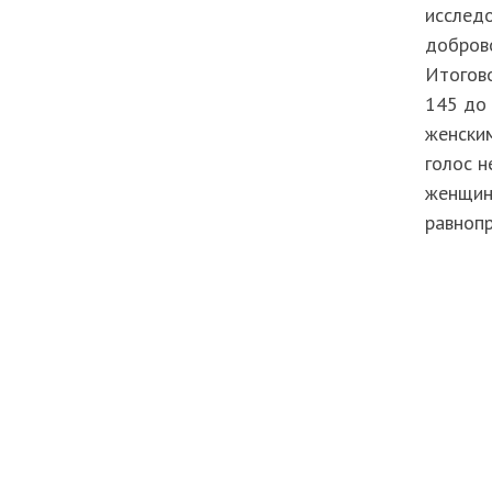
исследо
добров
Итогово
145 до 
женским
голос н
женщин
равнопр