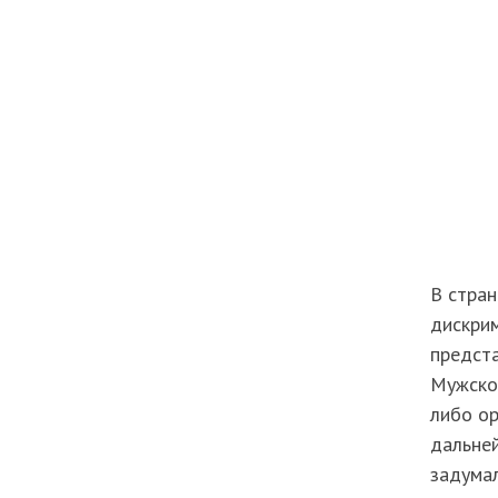
В стра
дискрим
предста
Мужской
либо ор
дальне
задумал