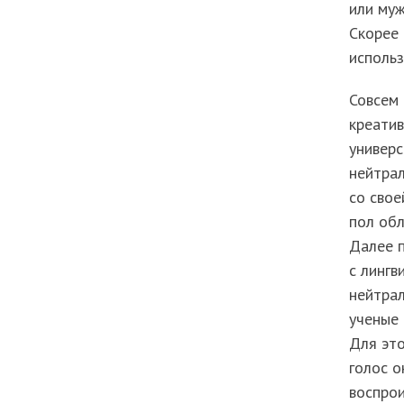
или муж
Скорее 
использ
Совсем 
креатив
универс
нейтрал
со свое
пол обл
Далее 
с лингв
нейтрал
ученые 
Для это
голос о
воспрои