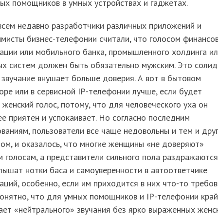
ых помощников в умных устройствах и гаджетах.
всем недавно разработчики различных приложений и
мисты бизнес-телефонии считали, что голосом финансо
ации или мобильного банка, промышленного холдинга и
ых систем должен быть обязательно мужским. Это соли
 звучание внушает больше доверия. А вот в бытовом
оре или в сервисной IP-телефонии лучше, если будет
 женский голос, потому, что для человеческого уха он
е приятен и успокаивает. Но согласно последним
ваниям, пользователи все чаще недовольны и тем и дру
ом, и оказалось, что многие женщины «не доверяют»
 голосам, а представители сильного пола раздражаются
лышат нотки баса и самоуверенности в автоответчике
аций, особенно, если им приходится в них что-то требов
онятно, что для умных помощников и IP-телефонии кра
ает «нейтрального» звучания без ярко выраженных женс