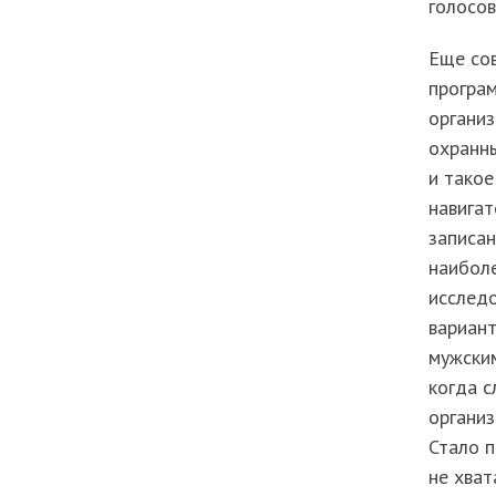
голосов
Еще со
програм
организ
охранн
и такое
навигат
записан
наиболе
исследо
вариант
мужским
когда с
организ
Стало п
не хват