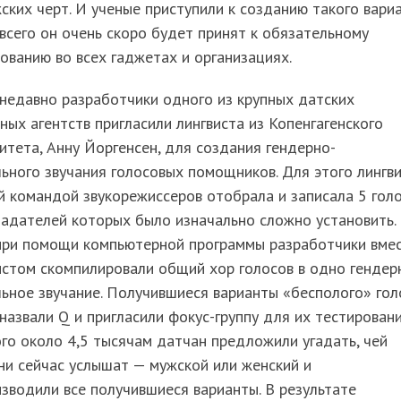
ских черт. И ученые приступили к созданию такого вариа
всего он очень скоро будет принят к обязательному
ованию во всех гаджетах и организациях.
недавно разработчики одного из крупных датских
ных агентств пригласили лингвиста из Копенгагенского
итета, Анну Йоргенсен, для создания гендерно-
ьного звучания голосовых помощников. Для этого лингв
й командой звукорежиссеров отобрала и записала 5 голо
адателей которых было изначально сложно установить.
при помощи компьютерной программы разработчики вме
истом скомпилировали общий хор голосов в одно гендер
ьное звучание. Получившиеся варианты «бесполого» гол
назвали Q и пригласили фокус-группу для их тестировани
го около 4,5 тысячам датчан предложили угадать, чей
ни сейчас услышат — мужской или женский и
зводили все получившиеся варианты. В результате