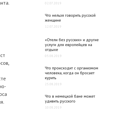
нта.
02.07.2019
Что нельзя говорить русской
женщине
12.07.2019
«Отели без русских» и другие
услуги для европейцев на
отдыхе
ист
05.08.2019
сов,
Что происходит с организмом
человека, когда он бросает
сте
курить
25.08.2019
но-
оса
Что в немецкой бане может
я.
удивить русского
10.08.2019