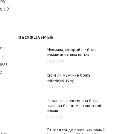
его
в 12
ОБСУЖДАЕМЫЕ
ет
Мужчина, который не был в
армии: что с ним не так
 к
29.08.2019
 вот
е
Стоит ли мужчине брить
интимную зону
08.12.2018
Перловка: почему она была
главным блюдом в советской
армии
15.07.2019
От солдата до поэта: как самый