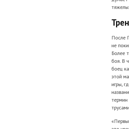
тяжелых
Трен
После Г
не поки
Более т
боя. В 
боец ка
этой ма
игры, г
названи
термин 
трусами
«Первый
это уро