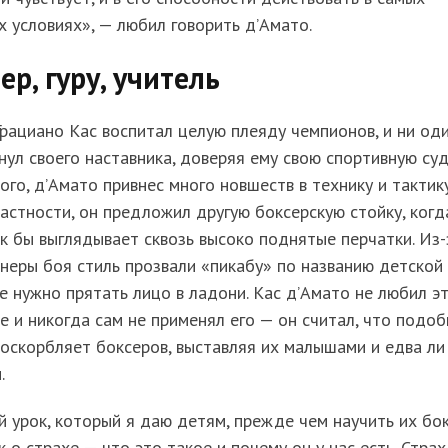
 условиях», — любил говорить д’Амато.
ер, гуру, учитель
рациано Кас воспитал целую плеяду чемпионов, и ни од
нул своего наставника, доверяя ему свою спортивную суд
ого, д’Амато привнес много новшеств в технику и тактик
частности, он предложил другую боксерскую стойку, когд
к бы выглядывает сквозь высоко поднятые перчатки. Из-
неры боя стиль прозвали «пикабу» по названию детской
де нужно прятать лицо в ладони. Кас д’Амато не любил э
е и никогда сам не применял его — он считал, что подо
оскорбляет боксеров, выставляя их малышами и едва ли
.
 урок, который я даю детям, прежде чем научить их бок
к о страхе — что это такое и почему он у нас есть. Страх