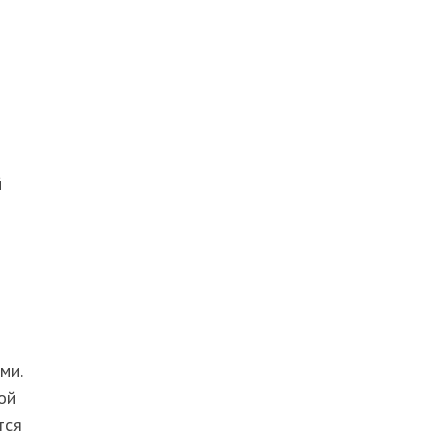
й
ми.
ой
тся