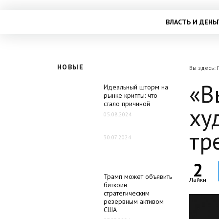
ВЛАСТЬ И ДЕНЬ
НОВЫЕ
Вы здесь:
«В
Идеальный шторм на
рынке крипты: что
стало причиной
ху
05.08.2024
тр
30.07.2024
2
Трамп может объявить
Лайки
биткоин
стратегическим
резервным активом
США