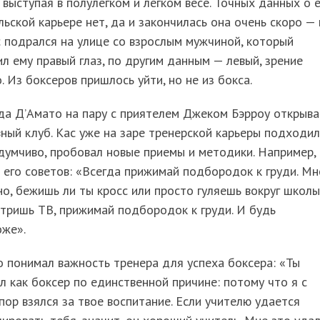
 выступая в полулегком и легком весе. Точных данных о 
ьской карьере нет, да и закончилась она очень скоро — 
с подрался на улице со взрослым мужчиной, который
л ему правый глаз, по другим данным — левый, зрение
. Из боксеров пришлось уйти, но не из бокса.
да Д’Амато на пару с приятелем Джеком Бэрроу открыва
ный клуб. Кас уже на заре тренерской карьеры подходил
думчиво, пробовал новые приемы и методики. Например,
 его советов: «Всегда прижимай подбородок к груди. Мн
но, бежишь ли ты кросс или просто гуляешь вокруг школы
тришь ТВ, прижимай подбородок к груди. И будь
оже».
 понимал важность тренера для успеха боксера: «Ты
л как боксер по единственной причине: потому что я с
пор взялся за твое воспитание. Если учителю удается