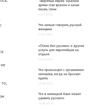
ось,
“свирепый еврей” Красной
армии стал врачом и начал
писать стихи
02.07.2019
.
с
Что нельзя говорить русской
женщине
12.07.2019
«Отели без русских» и другие
услуги для европейцев на
ся
отдыхе
05.08.2019
 не
Что происходит с организмом
человека, когда он бросает
курить
 то,
25.08.2019
Что в немецкой бане может
ом
удивить русского
10.08.2019