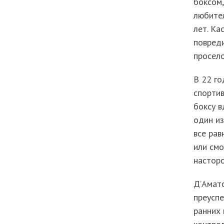
боксом,
любител
лет. Ка
повреди
просело
В 22 го
спортив
боксу в
один из
все рав
или смо
настор
Д’Амато
преуспе
ранних 