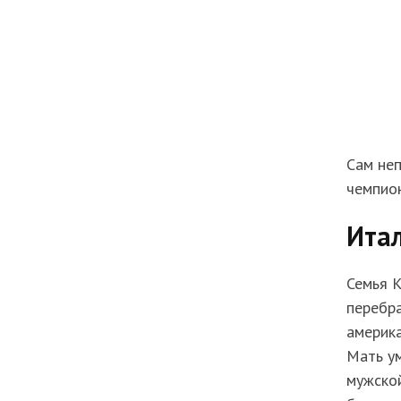
Сам неп
чемпион
Ита
Семья К
перебра
америка
Мать ум
мужской