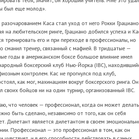
ировать тебя, значит, он хороший учитель. Мне это удал
ы был еще молод».
разочарованием Каса стал уход от него Рокки Грациано
я на любительском ринге, Грациано добился успеха и Ка
я тренировать его и при переходе в профессионалы, но
о сманил тренер, связанный с мафией. В тридцатые —
ые годы в американском боксе большое влияние имел
ародный боксерский клуб Нью-Йорка (IBC), находивший
иозным контролем. Кас не прогнулся под клуб,
стоял, как мог, махинациям вокруг боксерского ринга. Он
л своих бойцов ни на один турнир, организованный IBC.
аю, что человек — профессионал, когда он может делать
жно быть сделано, независимо от того, как он себя
ет. Дилетант является дилетантом в своем эмоциональн
ии. Профессионал — это профессионал в том, как он
и чувствует, и в его способности действовать в самых