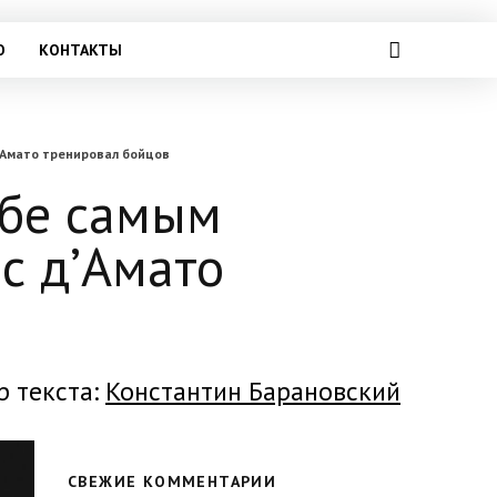
О
КОНТАКТЫ
д’Амато тренировал бойцов
ебе самым
с д’Амато
р текста:
Константин Барановский
СВЕЖИЕ КОММЕНТАРИИ