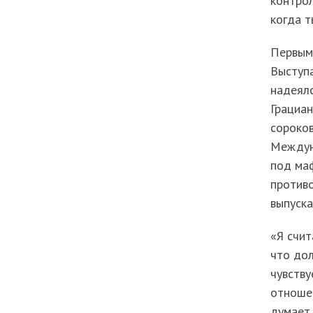
контрол
когда т
Первым 
Выступа
надеялс
Грациан
сороков
Междун
под маф
противо
выпуска
«Я счит
что дол
чувству
отношен
думает 