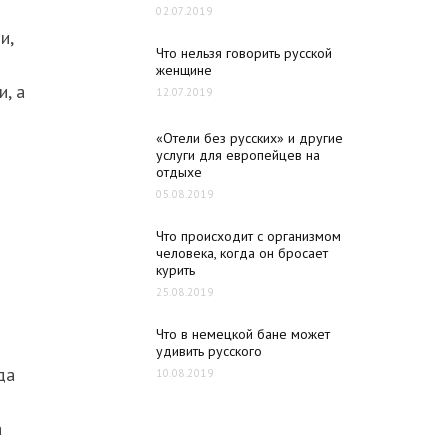
02.07.2019
и,
Что нельзя говорить русской
женщине
и, а
12.07.2019
«Отели без русских» и другие
услуги для европейцев на
отдыхе
о
05.08.2019
Что происходит с организмом
человека, когда он бросает
курить
25.08.2019
Что в немецкой бане может
удивить русского
да
10.08.2019
а