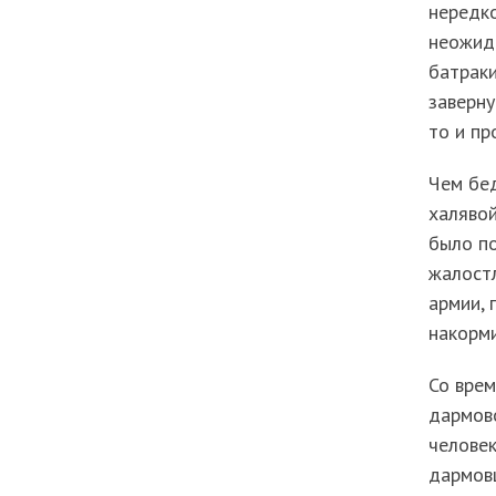
нередко
неожида
батраки
заверну
то и пр
Чем бед
халявой
было по
жалостл
армии, 
накорми
Со вре
дармов
человек
дармовщ