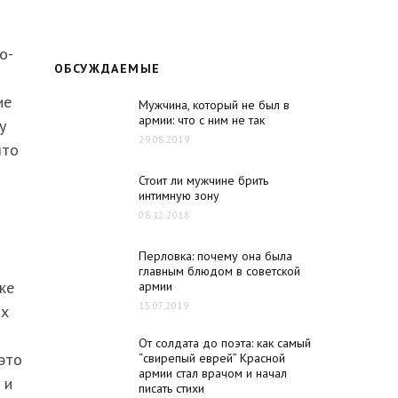
о-
ОБСУЖДАЕМЫЕ
ие
Мужчина, который не был в
армии: что с ним не так
у
29.08.2019
что
Стоит ли мужчине брить
интимную зону
08.12.2018
Перловка: почему она была
главным блюдом в советской
же
армии
15.07.2019
ах
От солдата до поэта: как самый
это
“свирепый еврей” Красной
армии стал врачом и начал
 и
писать стихи