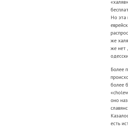
«халяв»
бесплат
Но эта 
еврейск
распрос
же халя
же нет 
одесск
Более 
происхо
более б
«cholew
оно наз
славянс
Казалос
есть ис