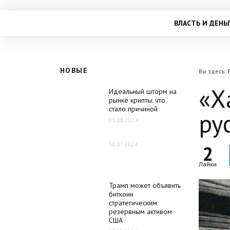
ВЛАСТЬ И ДЕНЬ
НОВЫЕ
Вы здесь:
«Х
Идеальный шторм на
рынке крипты: что
стало причиной
ру
05.08.2024
30.07.2024
2
Лайки
Трамп может объявить
биткоин
стратегическим
резервным активом
США