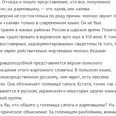
. Отсюда и пошло представление, что все, полученное
но, на дармовщину, — это халяв, или халява.
версия не состоятельна по ряду причин: молоко звучит п
и «халяв» только в современном языке. Он не был
транен в южных районах России в царское время. Понят
вы существовало в воровском арго еще в XIX веке. К том
достоверных, задокументированных свидетельств того, 
ие евреи действительно жертвовали молоко бедным.
правдоподобной представляется версия польского
ждения этого жаргонного словечка. В польском языке,
лизкородственном русскому, чем иврит, есть лексема
a». Она обозначает голенище сапога. Кстати, точно так 
ывается в русском, украинском и некоторых других язык
кой группы.
ь бы, что общего у голенища сапога и дармовщины? На 
торическое объяснение. За голенищем разбойники, воины