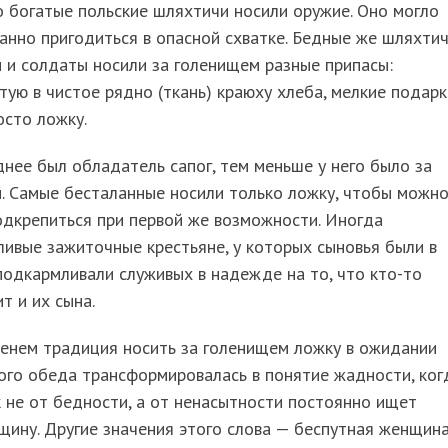
 богатые польские шляхтичи носили оружие. Оно могло
нно пригодиться в опасной схватке. Бедные же шляхтич
 и солдаты носили за голенищем разные припасы:
тую в чистое рядно (ткань) краюху хлеба, мелкие подарк
осто ложку.
нее был обладатель сапог, тем меньше у него было за
. Самые бесталанные носили только ложку, чтобы можн
дкрепиться при первой же возможности. Иногда
ивые зажиточные крестьяне, у которых сыновья были в
подкармливали служивых в надежде на то, что кто-то
т и их сына.
менем традиция носить за голенищем ложку в ожидании
ого обеда трансформировалась в понятие жадности, ког
 не от бедности, а от ненасытности постоянно ищет
ину. Другие значения этого слова — беспутная женщин