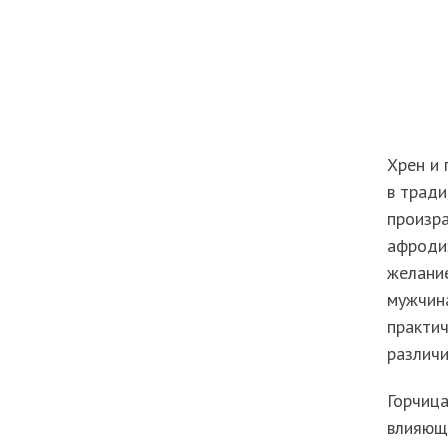
Хрен и 
в тради
произра
афродиз
желание
мужчина
практич
различи
Горчица
влияющ