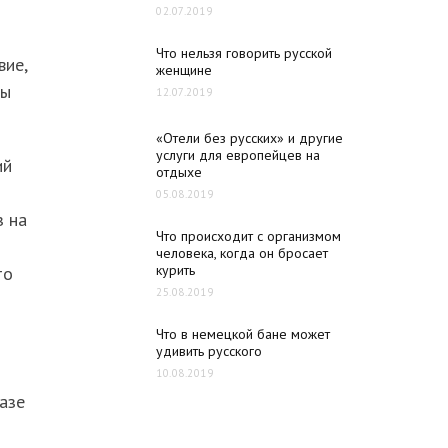
02.07.2019
Что нельзя говорить русской
вие,
женщине
ты
12.07.2019
«Отели без русских» и другие
услуги для европейцев на
ий
отдыхе
05.08.2019
з на
Что происходит с организмом
человека, когда он бросает
курить
то
25.08.2019
Что в немецкой бане может
удивить русского
10.08.2019
азе