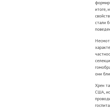
формиро
итоге, 
свойств
стали б
поведен
Несмотр
характе
частнос
селекц
гомобра
они бли
Хрен та
США, и
провод
госпита