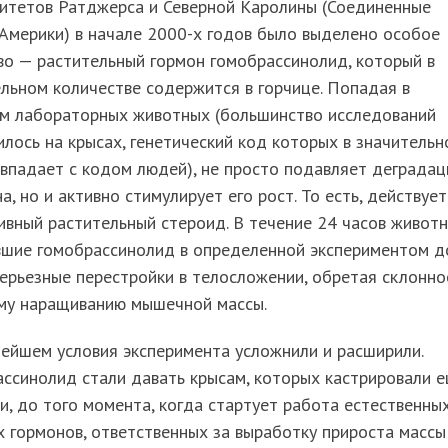
ситетов Ратджерса и Северной Каролины (Соединенные
Америки) в начале 2000-х годов было выделено особое
о — растительный гормон гомобрассинолид, который в
льном количестве содержится в горчице. Попадая в
зм лабораторных животных (большинство исследований
лось на крысах, генетический код которых в значительн
впадает с кодом людей), не просто подавляет деграда
а, но и активно стимулирует его рост. То есть, действует
вный растительный стероид. В течение 24 часов животн
вшие гомобрассинолид в определенной экспериментом д
ерьезные перестройки в телосложении, обретая склонно
ому наращиванию мышечной массы.
ейшем условия эксперимента усложнили и расширили.
ссинолид стали давать крысам, которых кастрировали 
и, до того момента, когда стартует работа естественны
 гормонов, ответственных за выработку прироста массы