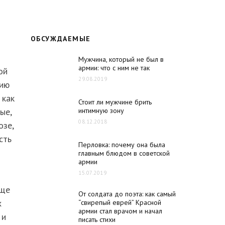
ОБСУЖДАЕМЫЕ
Мужчина, который не был в
армии: что с ним не так
ой
29.08.2019
цию
 как
Стоит ли мужчине брить
интимную зону
ые,
08.12.2018
озе,
сть
Перловка: почему она была
главным блюдом в советской
армии
15.07.2019
еще
От солдата до поэта: как самый
х
“свирепый еврей” Красной
армии стал врачом и начал
 и
писать стихи