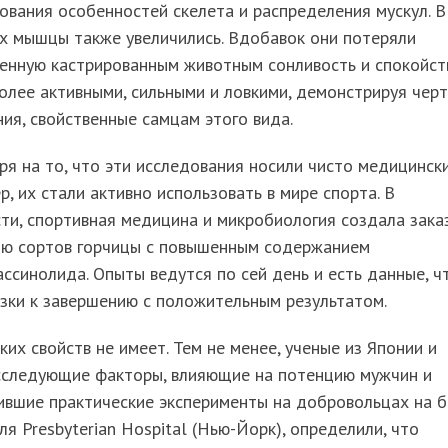
вания особенностей скелета и распределения мускул. В
их мышцы также увеличились. Вдобавок они потеряли
енную кастрированным животным сонливость и спокойст
олее активными, сильными и ловкими, демонстрируя чер
ия, свойственные самцам этого вида.
я на то, что эти исследования носили чисто медицинск
р, их стали активно использовать в мире спорта. В
ти, спортивная медицина и микробиология создала зака
ию сортов горчицы с повышенным содержанием
ссинолида. Опыты ведутся по сей день и есть данные, ч
зки к завершению с положительным результатом.
ких свойств не имеет. Тем не менее, ученые из Японии и
сследующие факторы, влияющие на потенцию мужчин и
ившие практические эксперименты на добровольцах на б
ля Presbyterian Hospital (Нью-Йорк), определили, что