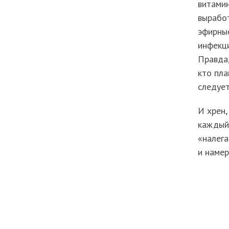
витамин
выработ
эфирны
инфекци
Правда,
кто пла
следует
И хрен,
каждый 
«налега
и намер