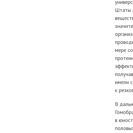
универ
Штаты 
веществ
значите
органи
проводи
мере со
протеин
эффекти
получа
имели с
к резк
В дальн
Гомобра
в юност
половых