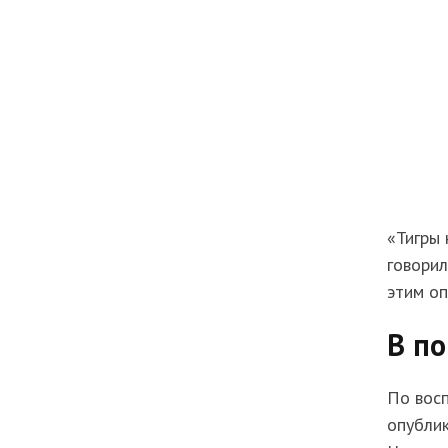
«Тигры 
говорил
этим о
В по
По восп
опубли