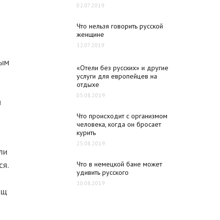
02.07.2019
Что нельзя говорить русской
женщине
12.07.2019
ным
«Отели без русских» и другие
услуги для европейцев на
отдыхе
05.08.2019
и
Что происходит с организмом
человека, когда он бросает
курить
25.08.2019
ли
ся.
Что в немецкой бане может
удивить русского
10.08.2019
ищ