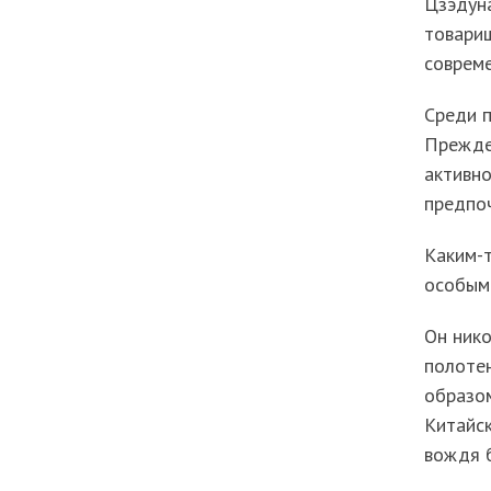
Цзэдуна
товари
совреме
Среди 
Прежде 
активно
предпоч
Каким-т
особым 
Он нико
полотен
образом
Китайск
вождя 