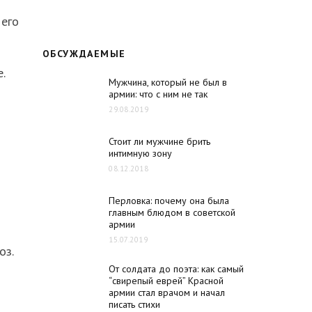
 его
ОБСУЖДАЕМЫЕ
.
Мужчина, который не был в
армии: что с ним не так
29.08.2019
Стоит ли мужчине брить
интимную зону
08.12.2018
Перловка: почему она была
главным блюдом в советской
армии
15.07.2019
оз.
От солдата до поэта: как самый
“свирепый еврей” Красной
армии стал врачом и начал
писать стихи