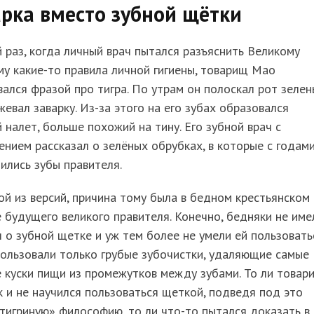
рка вместо зубной щётки
раз, когда личный врач пытался разъяснить Великому
у какие-то правила личной гигиены, товарищ Мао
ался фразой про тигра. По утрам он полоскал рот зеле
жевал заварку. Из-за этого на его зубах образовался
 налет, больше похожий на тину. Его зубной врач с
нием рассказал о зелёных обрубках, в которые с годам
ились зубы правителя.
й из версий, причина тому была в бедном крестьянском
 будущего великого правителя. Конечно, бедняки не име
 о зубной щетке и уж тем более не умели ей пользовать
ользовали только грубые зубочистки, удаляющие самые
 куски пищи из промежутков между зубами. То ли товар
 и не научился пользоваться щеткой, подведя под это
тигриную» философию, то ли что-то пытался доказать в