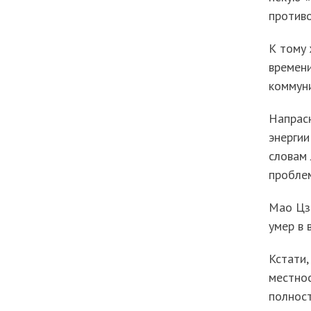
противо
К тому 
времени
коммуни
Напрас
энергии
словам 
проблем
Мао Цзе
умер в 
Кстати,
местно
полност