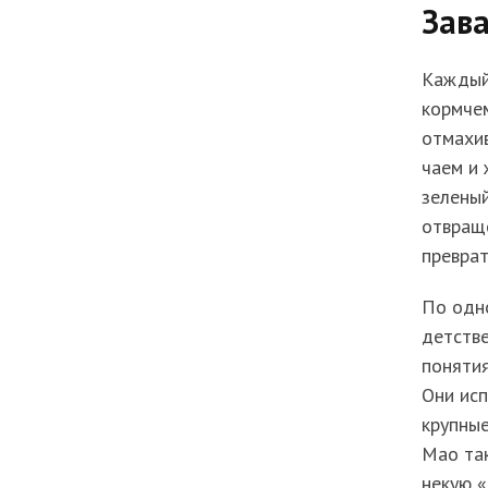
Зава
Каждый 
кормчем
отмахив
чаем и 
зеленый
отвраще
преврат
По одно
детстве
понятия
Они исп
крупные
Мао так
некую «