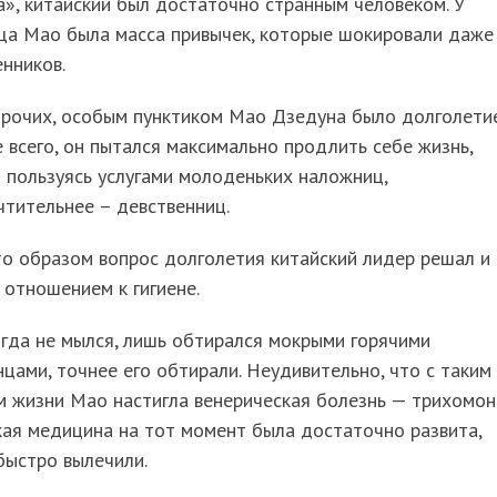
», китайский был достаточно странным человеком. У
ща Мао была масса привычек, которые шокировали даже
нников.
прочих, особым пунктиком Мао Дзедуна было долголетие
всего, он пытался максимально продлить себе жизнь,
 пользуясь услугами молоденьких наложниц,
тительнее – девственниц.
о образом вопрос долголетия китайский лидер решал и
отношением к гигиене.
гда не мылся, лишь обтирался мокрыми горячими
цами, точнее его обтирали. Неудивительно, что с таким
 жизни Мао настигла венерическая болезнь — трихомон
ая медицина на тот момент была достаточно развита,
быстро вылечили.