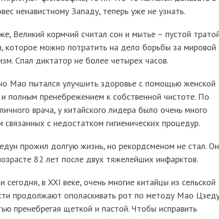
вес ненавистному Западу, теперь уже не узнать.
же, Великий кормчий считал сон и мытье – пустой трато
, которое можно потратить на дело борьбы за мировой
зм. Спал диктатор не более четырех часов.
но Мао пытался улучшить здоровье с помощью женской
 и полным пренебрежением к собственной чистоте. По
личного врача, у китайского лидера было очень много
 связанных с недостатком гигиенических процедур.
дун прожил долгую жизнь, но рекордсменом не стал. Он
возрасте 82 лет после двух тяжелейших инфарктов.
 и сегодня, в XXI веке, очень многие китайцы из сельской
сти продолжают ополаскивать рот по методу Мао Цзеду
ью пренебрегая щеткой и пастой. Чтобы исправить