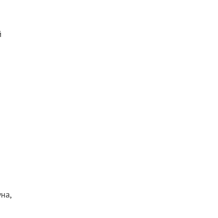
й
на,