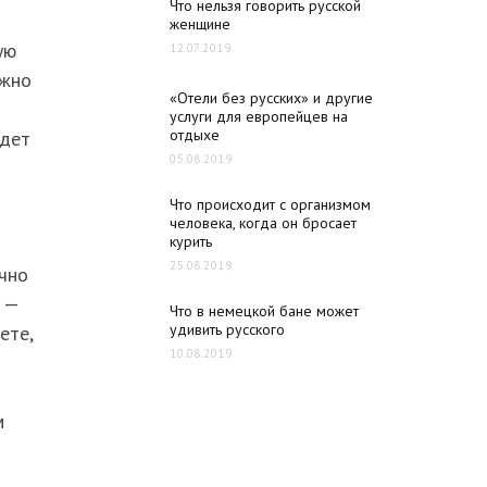
Что нельзя говорить русской
женщине
ую
12.07.2019
ожно
«Отели без русских» и другие
услуги для европейцев на
отдыхе
удет
05.08.2019
Что происходит с организмом
человека, когда он бросает
курить
25.08.2019
очно
ь —
Что в немецкой бане может
удивить русского
ете,
10.08.2019
м