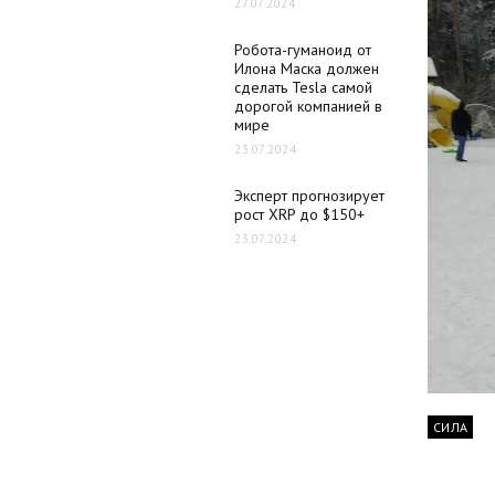
27.07.2024
Робота-гуманоид от
Илона Маска должен
сделать Tesla самой
дорогой компанией в
мире
23.07.2024
Эксперт прогнозирует
рост XRP до $150+
23.07.2024
СИЛА