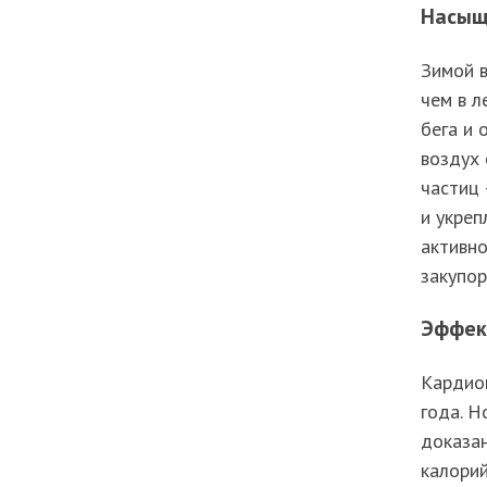
Насыщ
Зимой 
чем в л
бега и 
воздух
частиц
и укреп
активно
закупор
Эффек
Кардион
года. Н
доказан
калорий