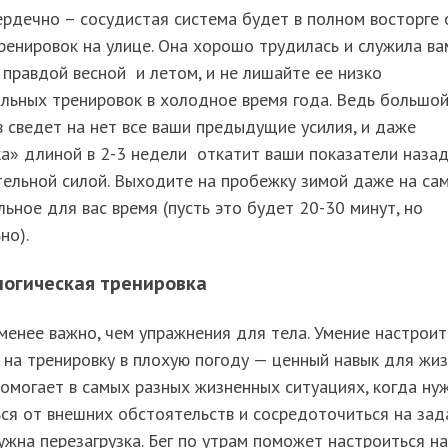
рдечно – сосудистая система будет в полном восторге 
ренировок на улице. Она хорошо трудилась и служила ва
 правдой весной и летом, и не лишайте ее низко
льных тренировок в холодное время года. Ведь большо
 сведет на нет все ваши предыдущие усилия, и даже
а» длиной в 2-3 недели откатит ваши показатели назад
ельной силой. Выходите на пробежку зимой даже на са
ьное для вас время (пусть это будет 20-30 минут, но
но).
логическая тренировка
менее важно, чем упражнения для тела. Умение настроит
 на тренировку в плохую погоду — ценный навык для жиз
омогает в самых разных жизненных ситуациях, когда ну
ся от внешних обстоятельств и сосредоточиться на зад
ужна перезагрузка. Бег по утрам поможет настроиться на