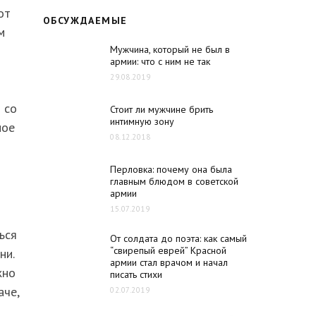
от
ОБСУЖДАЕМЫЕ
м
Мужчина, который не был в
армии: что с ним не так
й
29.08.2019
 со
Стоит ли мужчине брить
интимную зону
мое
08.12.2018
Перловка: почему она была
главным блюдом в советской
армии
15.07.2019
ься
От солдата до поэта: как самый
“свирепый еврей” Красной
ни.
армии стал врачом и начал
жно
писать стихи
аче,
02.07.2019