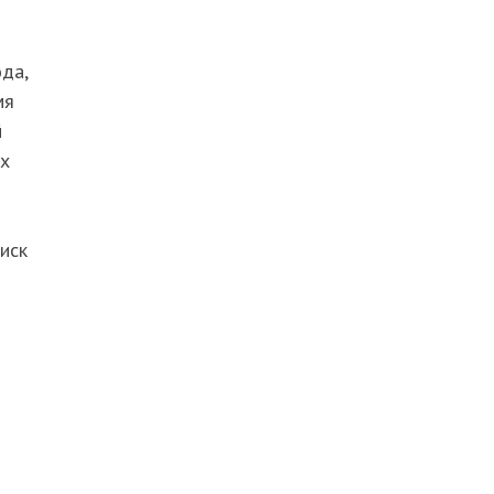
да,
мя
й
ых
иск