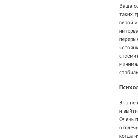
Ваша се
таких т
верой и
интерва
перерыв
«стоянк
стремит
минимал
стабиль
Психо
Это не 
и выйти
Очень п
отвлечь
когда н