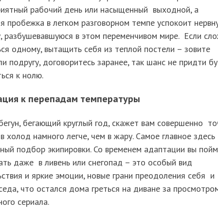
риятный рабочий день или насыщенный выходной, а
я пробежка в легком разговорном темпе успокоит нервн
, разбушевавшуюся в этом переменчивом мире. Если сл
ся одному, вытащить себя из теплой постели – зовите
ли подругу, договоритесь заранее, так шанс не придти б
ься к нолю.
ация к перепадам температуры
егун, бегающий круглый год, скажет вам совершенно т
 в холод намного легче, чем в жару. Самое главное здес
ный подбор экипировки. Со временем адаптации вы пойм
ать даже в ливень или снегопад – это особый вид
ствия и яркие эмоции, новые грани преодоления себя и
седа, что остался дома греться на диване за просмотро
ного сериала.