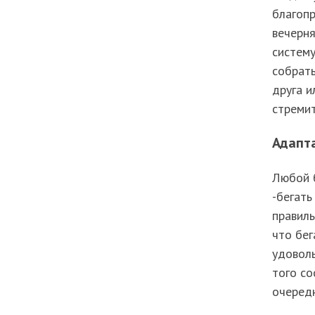
благоп
вечерня
систему
собрать
друга и
стремит
Адапт
Любой б
-бегать
правиль
что бег
удоволь
того со
очеред