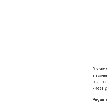
В холо
в теплы
отдых».
имеет р
Улучш