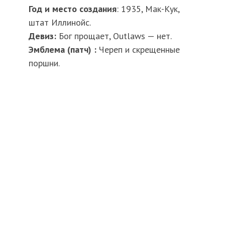
Год и место создания
: 1935, Мак-Кук,
штат Иллинойс.
Девиз:
Бог прощает, Outlaws — нет.
Эмблема (патч) :
Череп и скрещенные
поршни.