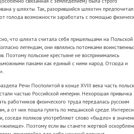
(особенно связанная с земледелием) была строго
вана у шляхты. Так, разорившийся шляхтич предпочитал
 от голода возможности заработать с помощью физичес
но, что шляхта считала себя пришельцами на Польской
Согласно легендам, они являлись потомками воинственны
в. Поэтому польские крестьяне не воспринимались
ьможными панами как единый с ними народ. Отсюда и
».
аздела Речи Посполитой в конце XVIII века часть польс
стали частью Российской империи. Нехорошая привычка
ть работников физического труда передалась русским
м, а от них пошла гулять по мещанской среде. Интересн
и, соседи поляков употребляют слово «быдло» в значен
 «жилище». Поэтому если вы станете жертвой оскорблен
овом, примеряйте для себя чешский вариант.