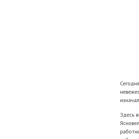
Сегодня
невежес
изнача
Здесь в
Яснове
работни