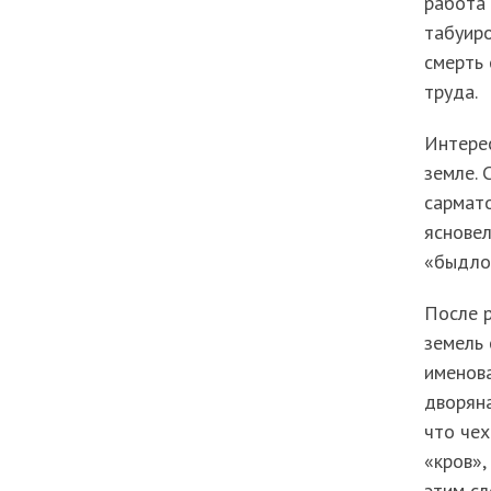
работа 
табуиро
смерть
труда.
Интерес
земле. 
сармато
ясновел
«быдло
После р
земель 
именова
дворяна
что чех
«кров»,
этим сл