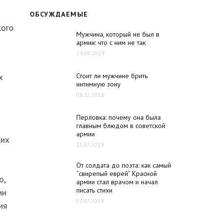
ОБСУЖДАЕМЫЕ
кого
Мужчина, который не был в
армии: что с ним не так
29.08.2019
х
Стоит ли мужчине брить
интимную зону
08.12.2018
Перловка: почему она была
главным блюдом в советской
армии
ких
15.07.2019
От солдата до поэта: как самый
“свирепый еврей” Красной
о,
армии стал врачом и начал
писать стихи
ии
02.07.2019
ия