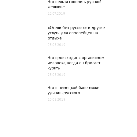
Что нельзя говорить русской
женщине
12.07.2019
«Отели без русских» и другие
услуги для европейцев на
отдыхе
05.08.2019
Что происходит с организмом
человека, когда он бросает
курить
25.08.2019
Что в немецкой бане может
удивить русского
10.08.2019