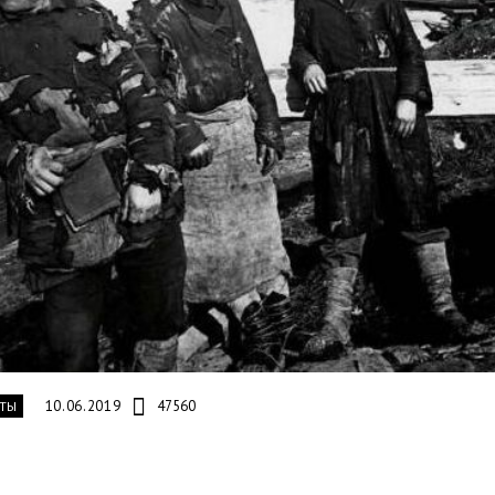
10.06.2019
47560
ТЫ