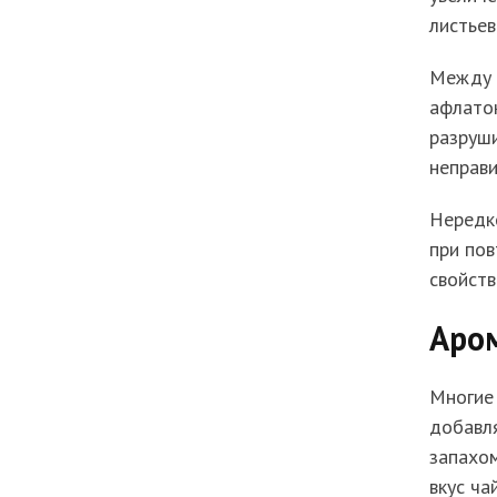
листьев
Между п
афлато
разруши
неправи
Нередко
при пов
свойств
Аро
Многие
добавл
запахом
вкус ча