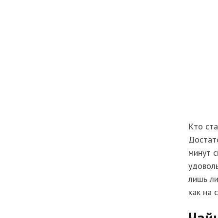
Кто ста
Достато
минут с
удоволь
лишь ли
как на 
Чай