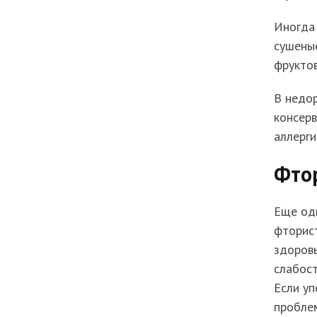
Иногда 
сушеные
фруктов
В недор
консерв
аллерги
Фто
Еще од
фторист
здоровь
слабост
Если уп
проблем