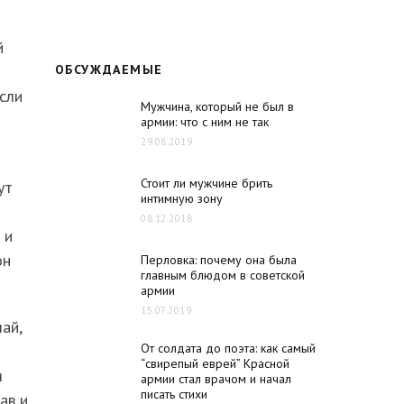
й
ОБСУЖДАЕМЫЕ
сли
Мужчина, который не был в
армии: что с ним не так
29.08.2019
Стоит ли мужчине брить
ут
интимную зону
08.12.2018
 и
он
Перловка: почему она была
главным блюдом в советской
армии
15.07.2019
ай,
От солдата до поэта: как самый
“свирепый еврей” Красной
я
армии стал врачом и начал
писать стихи
ав и