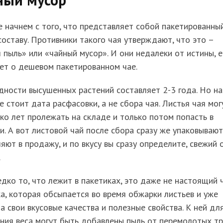
 начнем с того, что представляет собой пакетированны
составу. Противники такого чая утверждают, что это –
 пыль» или «чайный мусор». И они недалеки от истины, е
ет о дешевом пакетированном чае.
дности высушенных растений составляет 2-3 года. Но на
е стоит дата расфасовки, а не сбора чая. Листья чая мог
ко лет пролежать на складе и только потом попасть в
и. А вот листовой чай после сбора сразу же упаковывают
яют в продажу, и по вкусу вы сразу определите, свежий 
.
дко то, что лежит в пакетиках, это даже не настоящий ч
а, которая обсыпается во время обжарки листьев и уже
а свои вкусовые качества и полезные свойства. К ней дл
ния веса могут быть добавлены пыль от перемолотых тр