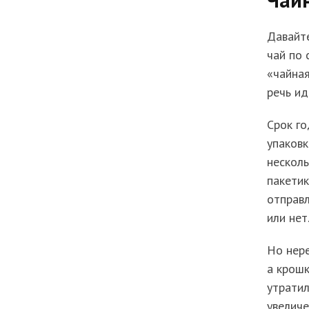
Давайте
чай по 
«чайная
речь ид
Срок го
упаковк
несколь
пакетик
отправл
или нет
Но нере
а крошк
утратил
увеличе