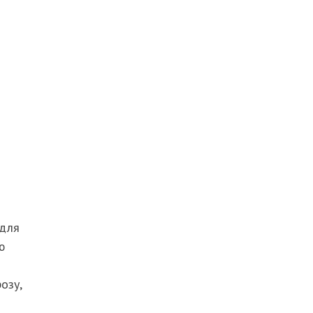
 для
ю
озу,