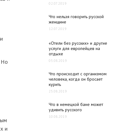
02.07.2019
Что нельзя говорить русской
женщине
12.07.2019
ри
«Отели без русских» и другие
услуги для европейцев на
отдыхе
 Но
05.08.2019
Что происходит с организмом
человека, когда он бросает
курить
25.08.2019
Что в немецкой бане может
удивить русского
10.08.2019
ным
х и