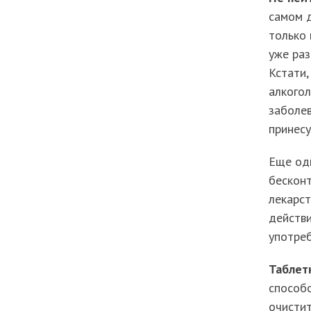
самом д
только 
уже раз
Кстати,
алкогол
заболев
принесу
Еще од
бесконт
лекарст
действи
употреб
Таблет
способо
очистит