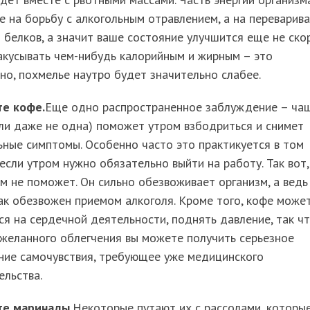
е на борьбу с алкогольным отравлением, а на переварив
 белков, а значит ваше состояние улучшится еще не скор
акусывать чем-нибудь калорийным и жирным – это
но, похмелье наутро будет значительно слабее.
те кофе.
Еще одно распространенное заблуждение – ча
ли даже не одна) поможет утром взбодриться и снимет
ные симптомы. Особенно часто это практикуется в том
 если утром нужно обязательно выйти на работу. Так вот,
м не поможет. Он сильно обезвоживает организм, а ведь
ак обезвожен приемом алкоголя. Кроме того, кофе може
ся на сердечной деятельности, поднять давление, так ч
желанного облегчения вы можете получить серьезное
ние самочувствия, требующее уже медицинского
льства.
те маринады.
Некоторые путают их с рассолами, которы