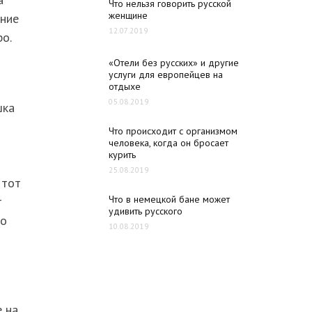
Что нельзя говорить русской
женщине
ание
12.07.2019
о.
«Отели без русских» и другие
услуги для европейцев на
отдыхе
05.08.2019
шка
Что происходит с организмом
человека, когда он бросает
курить
25.08.2019
 тот
Что в немецкой бане может
т
удивить русского
то
10.08.2019
е на