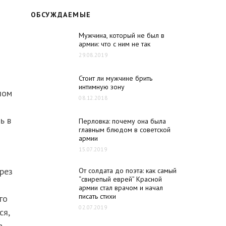
ОБСУЖДАЕМЫЕ
Мужчина, который не был в
армии: что с ним не так
29.08.2019
Стоит ли мужчине брить
интимную зону
лом
08.12.2018
ь в
Перловка: почему она была
главным блюдом в советской
армии
15.07.2019
ерез
От солдата до поэта: как самый
“свирепый еврей” Красной
армии стал врачом и начал
писать стихи
го
02.07.2019
ся,
а