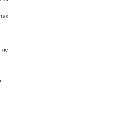
 так
 не
е