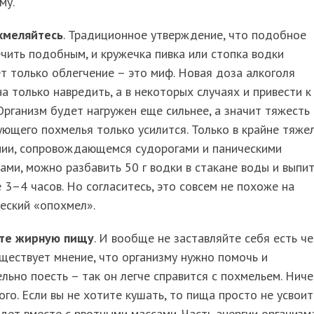
му.
хмеляйтесь
. Традиционное утверждение, что подобное
чить подобным, и кружечка пивка или стопка водки
т только облегчение – это миф. Новая доза алкоголя
а только навредить, а в некоторых случаях и привести к
Организм будет нагружен еще сильнее, а значит тяжесть
ющего похмелья только усилится. Только в крайне тяже
нии, сопровождающемся судорогами и паническими
ами, можно разбавить 50 г водки в стакане воды и выпит
 3–4 часов. Но согласитесь, это совсем не похоже на
еский «опохмел».
те жирную пищу
. И вообще не заставляйте себя есть ч
уществует мнение, что организму нужно помочь и
льно поесть – так он легче справится с похмельем. Ниче
го. Если вы не хотите кушать, то пища просто не усвоит
дет вместе с рвотными массами. Часть энергии организм