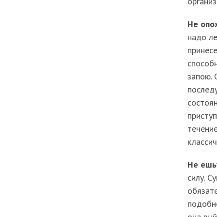
организ
Не опо
надо ле
принесе
способн
запою. 
последу
состоя
приступ
течение
классич
Не ешь
силу. С
обязате
подобно
она вый