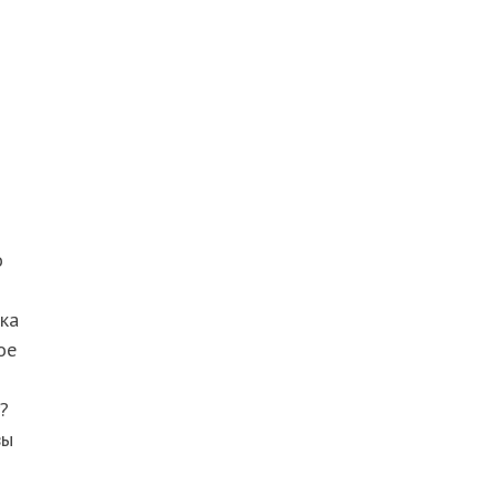
о
ка
ое
?
вы