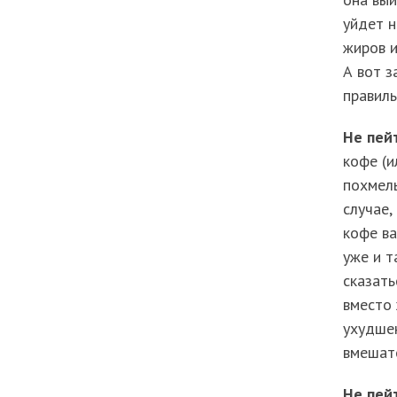
уйдет н
жиров и
А вот з
правиль
Не пей
кофе (и
похмель
случае,
кофе ва
уже и т
сказать
вместо 
ухудше
вмешате
Не пей