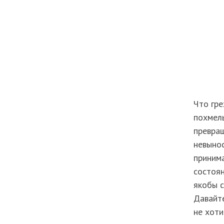
Что гре
похмель
превращ
невыно
принима
состоян
якобы с
Давайте
не хоти