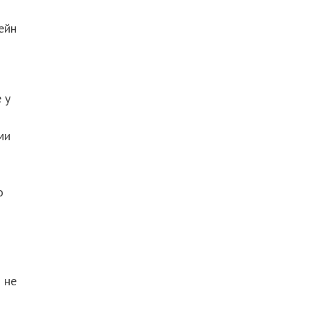
ейн
 у
ми
о
 не