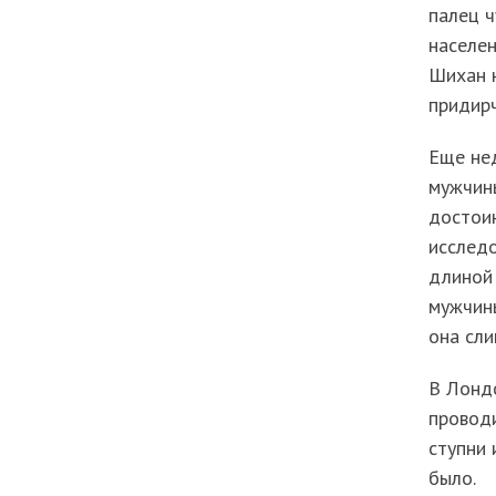
палец ч
населен
Шихан н
придирч
Еще не
мужчины
достои
исследо
длиной 
мужчины
она сли
В Лондо
проводи
ступни 
было.