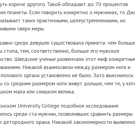
уть короче другого. Такой обладают до 70 процентов
ия планеты. Если говорить конкретно о мужчинах, то Дж
азывает таких практичными, целеустремленными, но
ивыми сверх меры.
давно среди девушек существовала примета: чем больше
 стопа, тем, соответственно, больше его мужское
нство. Шведские ученые развенчали этот миф конкретны
ваниями. Никакой взаимосвязи между размером ноги и
полового органа установлено не было. Зато выяснилось:
 со средним размером ноги живут дольше, чем те, у ког
шком мала или слишком велика.
нском University College подобное исследование
лось среди ста мужчин, позволивших сравнить размеры
и детородного орана. Никакой закономерности выявлено