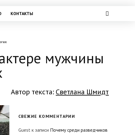
О
КОНТАКТЫ
огах
рактере мужчины
х
Автор текста:
Светлана Шмидт
СВЕЖИЕ КОММЕНТАРИИ
Guest
к записи
Почему среди разведчиков