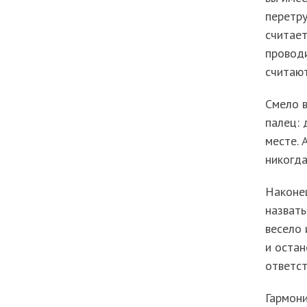
перетр
считает
проводи
считают
Смело в
палец: 
месте. 
никогда
Наконец
назвать
весело 
и остан
ответст
Гармон