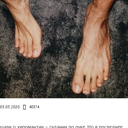
03.03.2020
40374
шали о хиромантии – гадании по руке. Но в последнее