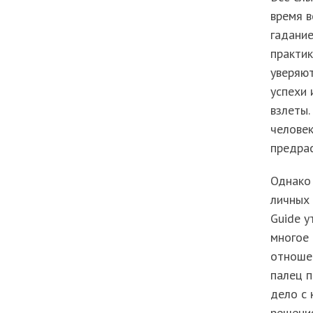
время в
гадание
практик
уверяют
успехи 
взлеты.
человек
предра
Однако 
личных 
Guide у
многое 
отноше
палец п
дело с
решения