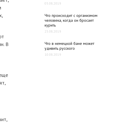
05.08.2019
м
х,
Что происходит с организмом
человека, когда он бросает
курить
25.08.2019
ют
н. В
Что в немецкой бане может
удивить русского
10.08.2019
 еще
ят,
чит,