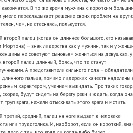
 закончатся. В то же время мужчина с коротким больши
 умело перекладывает решение своих проблем на други
телен, чем, не стесняясь, пользуется.
 второй палец (когда он длиннее большого, его называ
 Мортона) – знак лидерства как у мужчин, так и у женщи
женщины не советуют сыновьям жениться на девушках, у
 второй палец длинный, боясь, что те станут
учниками. А представители сильного пола – обладатели
 длинного пальца, помимо лидерских качеств наделены
ренным характером, умением выжидать. Про таких говор
, скорее, будут сидеть на берегу реки и ждать, когда она
т труп врага, нежели отыскивать этого врага и мстить.
 третий, средний, палец на ноге выдает в человеке
ста или трудоголика. И, наоборот, если он короткий, зна
те дело с тем, кто вряд ли когда-либо будет