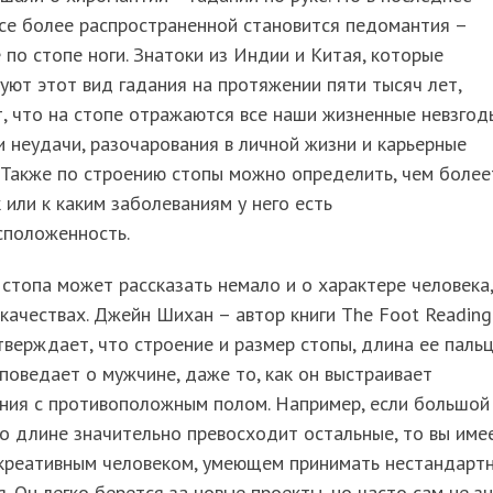
се более распространенной становится педомантия –
 по стопе ноги. Знатоки из Индии и Китая, которые
уют этот вид гадания на протяжении пяти тысяч лет,
, что на стопе отражаются все наши жизненные невзгод
и неудачи, разочарования в личной жизни и карьерные
 Также по строению стопы можно определить, чем более
 или к каким заболеваниям у него есть
сположенность.
стопа может рассказать немало и о характере человека,
качествах. Джейн Шихан – автор книги The Foot Reading
тверждает, что строение и размер стопы, длина ее паль
поведает о мужчине, даже то, как он выстраивает
ния с противоположным полом. Например, если большой
о длине значительно превосходит остальные, то вы име
 креативным человеком, умеющем принимать нестандарт
. Он легко берется за новые проекты, но часто сам не зн