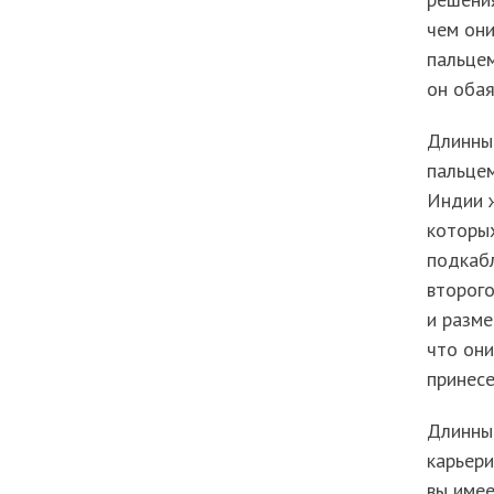
чем они
пальцем
он обая
Длинный
пальцем
Индии 
которых
подкабл
второго
и разме
что они
принесе
Длинный
карьери
вы имее