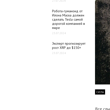
27.07.2024
Робота-гуманоид от
Илона Маска должен
сделать Tesla самой
дорогой компанией в
мире
23.07.2024
Эксперт прогнозирует
рост XRP до $150+
23.07.2024
СИЛА
Все слы