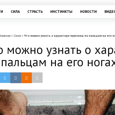
ГИ
СИЛА
СТРАСТЬ
ИНСТИНКТЫ
НОВОСТИ
ВИДЕ
Главная
»
Сила
»
Что можно узнать о характере мужчины по пальцам на его н
о можно узнать о ха
 пальцам на его нога