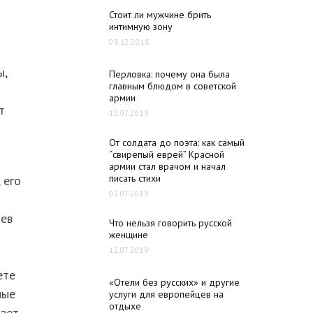
Стоит ли мужчине брить
интимную зону
08.12.2018
ы,
Перловка: почему она была
главным блюдом в советской
армии
т
15.07.2019
От солдата до поэта: как самый
“свирепый еврей” Красной
армии стал врачом и начал
писать стихи
 его
02.07.2019
цев
Что нельзя говорить русской
женщине
12.07.2019
ете
«Отели без русских» и другие
ные
услуги для европейцев на
отдыхе
ает,