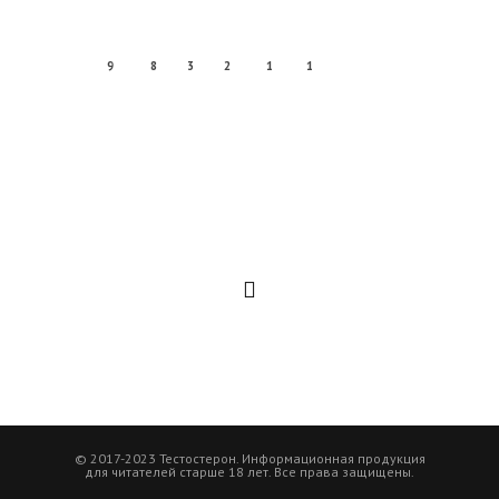
9
8
3
2
1
1
© 2017-2023 Тестостерон. Информационная продукция
для читателей старше 18 лет. Все права защищены.