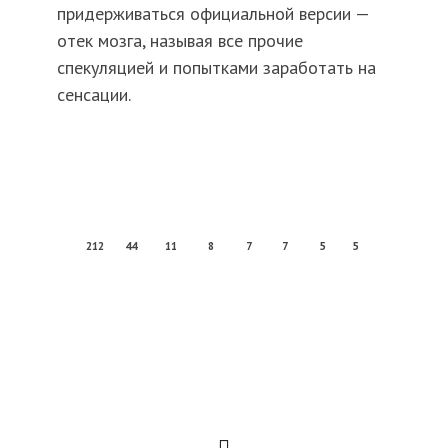
придерживаться официальной версии —
отек мозга, называя все прочие
спекуляцией и попытками заработать на
сенсации.
212
44
11
8
7
7
5
5