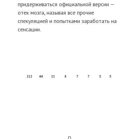
придерживаться официальной версии —
отек мозга, называя все прочие
спекуляцией и попытками заработать на
сенсации.
212
44
11
8
7
7
5
5