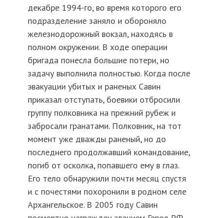
декабре 1994-го, во время которого его
подразделение заняло и обороняло
железнодорожный вокзал, находясь в
полном окружении. В ходе операции
бригада понесла большие потери, но
задачу выполнила полностью. Когда после
эвакуации убитых и раненых Савин
приказал отступать, боевики отбросили
группу полковника на прежний рубеж и
забросали гранатами. Полковник, на тот
момент уже дважды раненый, но до
последнего продолжавший командование,
погиб от осколка, попавшего ему в глаз.
Его тело обнаружили почти месяц спустя
и с почестями похоронили в родном селе
Архангельское. В 2005 году Савин
посмертно награжден званием Героя РФ.