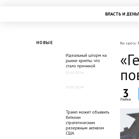
ВЛАСТЬ И ДЕНЬ
НОВЫЕ
Вы здесь:
«Г
Идеальный шторм на
рынке крипты: что
стало причиной
по
05.08.2024
30.07.2024
3
Лайки
Трамп может объявить
биткоин
стратегическим
резервным активом
США