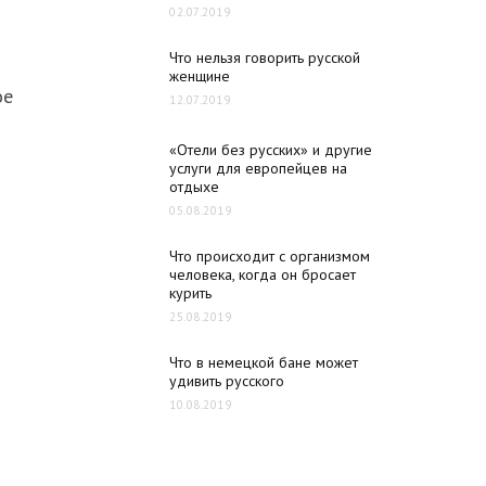
02.07.2019
Что нельзя говорить русской
женщине
ое
12.07.2019
«Отели без русских» и другие
услуги для европейцев на
отдыхе
05.08.2019
Что происходит с организмом
человека, когда он бросает
курить
25.08.2019
Что в немецкой бане может
удивить русского
10.08.2019