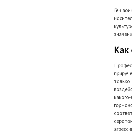
Ген вои
носител
культур
значени
Как 
Професс
прируче
только 
воздейс
какого-
гормоно
соответ
серотон
агресси