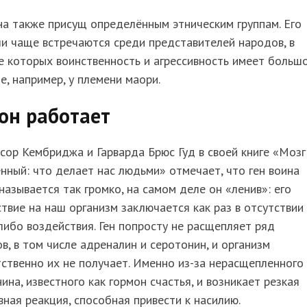
на также присущ определённым этническим группам. Его
и чаще встречаются среди представителей народов, в
е которых воинственность и агрессивность имеет больш
е, например, у племени маори.
он работает
ор Кембриджа и Гарварда Брюс Гуд в своей книге «Мозг
нный: что делает нас людьми» отмечает, что ген воина
называется так громко, на самом деле он «ленив»: его
твие на наш организм заключается как раз в отсутствии
либо воздействия. Ген попросту не расщепляет ряд
в, в том числе адреналин и серотонин, и организм
ственно их не получает. Именно из-за нерасщепленного
ина, известного как гормон счастья, и возникает резкая
вная реакция, способная привести к насилию.