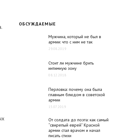
ОБСУЖДАЕМЫЕ
.
Мужчина, который не был в
армии: что с ним не так
29.08.2019
Стоит ли мужчине брить
интимную зону
08.12.2018
Перловка: почему она была
главным блюдом в советской
армии
15.07.2019
ых
От солдата до поэта: как самый
“свирепый еврей” Красной
армии стал врачом и начал
писать стихи