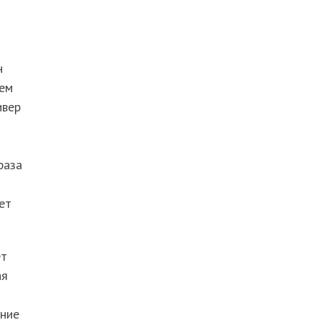
н
ием
ивер
раза
ет
ёт
ая
яние