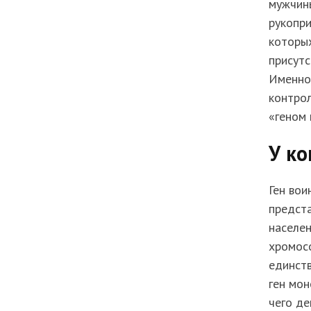
мужчины
рукопри
которых
присутс
Именно
контрол
«геном 
У ко
Ген вои
предста
населен
хромосо
единств
ген мон
чего де