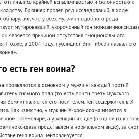
 отличались крайней вспыльчивостью и склонностью к
кладству. Брюннер провел ряд исследований, в ходе
 обнаружил, что у всех мужчин подобного рода
твует мутировавший, укороченный ген моноаминоксидаза
 он является причиной отсутствия эмоционального
я. Позже, в 2004 году, публицист Энн Гибсон назвал его
воина».
го есть ген воина?
на проявляется в основном у мужчин: каждый третий
витель сильного пола (то есть почти треть мужского
ия Земли) является его носителем. Ген содержится в Х-
ме. Как известно, у мужчин Х-хромосома имеется в
енном экземпляре, а у женщин их две (в одной из котор
оаминоксидаза представлен в нормальном виде), за счёт
йствие гена воина нейтрализуется.