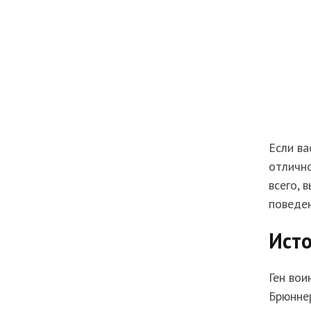
Если ва
отлично
всего, 
поведен
Ист
Ген вои
Брюннер