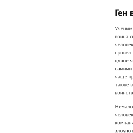
Ген 
Ученым
воина с
человек
провёл 
вдвое ч
самими 
чаще пр
также в
воинств
Немалов
человек
компани
злоупот