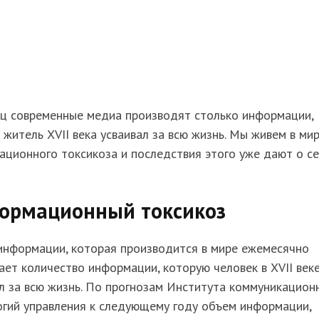
яц современные медиа производят столько информации,
 житель XVII века усваивал за всю жизнь. Мы живем в ми
ционного токсикоза и последствия этого уже дают о с
ормационный токсикоз
информации, которая производится в мире ежемесячно
ет количество информации, которую человек в XVII век
л за всю жизнь. По прогнозам Института коммуникацион
огий управления к следующему году объем информации,