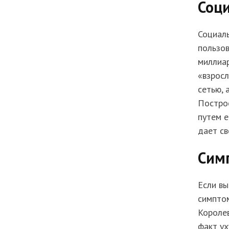
Соц
Социаль
пользов
миллиа
«взросл
сетью, 
Построе
путем е
дает св
Сим
Если вы
симптом
Королев
факт у