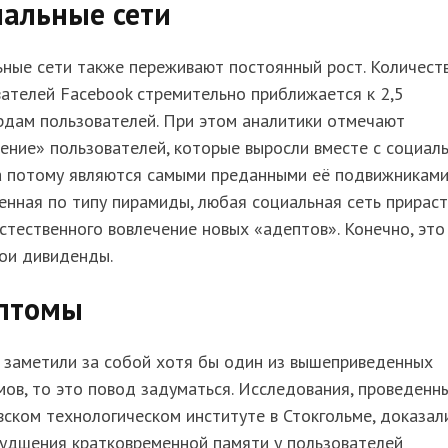
иальные сети
ные сети также переживают постоянный рост. Количест
ателей Facebook стремительно приближается к 2,5
рдам пользователей. При этом аналитики отмечают
ение» пользователей, которые выросли вместе с социал
а потому являются самыми преданными её подвижниками
нная по типу пирамиды, любая социальная сеть прирас
стественного вовлечение новых «адептов». Конечно, это
ои дивиденды.
птомы
 заметили за собой хотя бы один из вышеприведенных
ов, то это повод задуматься. Исследования, проведенн
ском технологическом институте в Стокгольме, доказал
худшения кратковременной памяти у пользователей