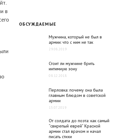
йт.
и в
сего
ОБСУЖДАЕМЫЕ
Мужчина, который не был в
армии: что с ним не так
29.08.2019
были
Стоит ли мужчине брить
интимную зону
во
08.12.2018
Перловка: почему она была
главным блюдом в советской
армии
15.07.2019
От солдата до поэта: как самый
“свирепый еврей” Красной
армии стал врачом и начал
писать стихи