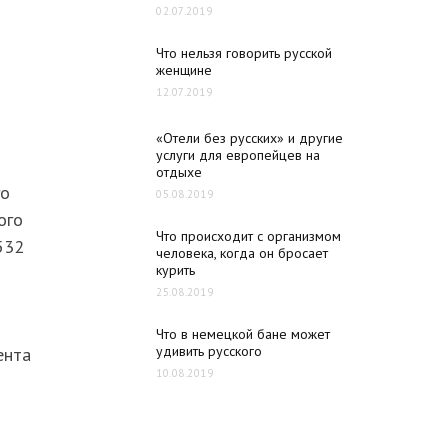
02.07.2019
Что нельзя говорить русской
женщине
12.07.2019
-
«Отели без русских» и другие
услуги для европейцев на
отдыхе
го
05.08.2019
ого
Что происходит с организмом
532
человека, когда он бросает
курить
25.08.2019
Что в немецкой бане может
удивить русского
ента
10.08.2019