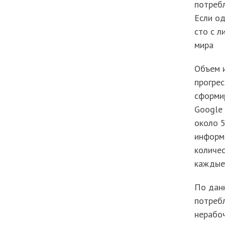
потребл
Если од
сто с л
мира
Объем 
прогрес
сформи
Google 
около 5
информа
количес
каждые 
По дан
потребл
нерабо