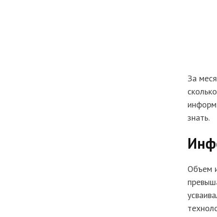
За мес
сколько
информа
знать.
Инф
Объем 
превыша
усваива
технол