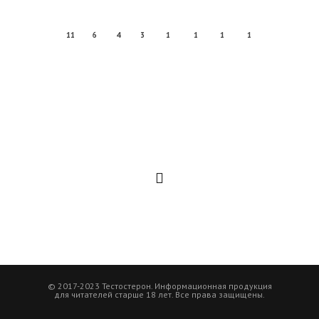
11
6
4
3
1
1
1
1
© 2017-2023 Тестостерон. Информационная продукция
для читателей старше 18 лет. Все права защищены.