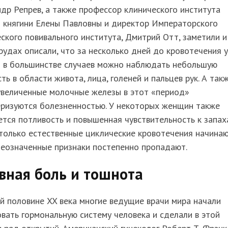
др Репрев, а также профессор клинического института
й княгини Елены Павловны и директор Императорского
ского повивального института, Дмитрий Отт, заметили и
рудах описали, что за несколько дней до кровотечения у
 в большинстве случаев можно наблюдать небольшую
ть в области живота, лица, голеней и пальцев рук. А так
увеличенные молочные железы в этот «период»
еризуются болезненностью. У некоторых женщин также
тся потливость и повышенная чувствительность к запах
только естественные циклические кровотечения начинаю
шеозначенные признаки постепенно пропадают.
вная боль и тошнота
й половине XX века многие ведущие врачи мира начали
вать гормональную систему человека и сделали в этой