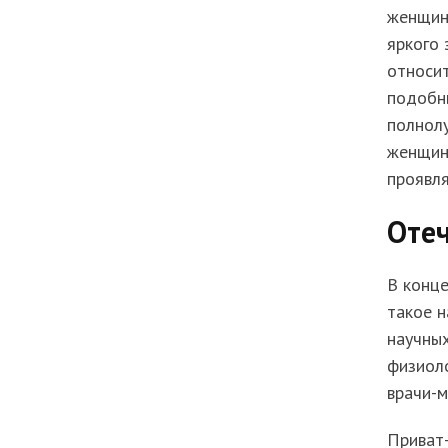
женщин
яркого 
относи
подобны
полнолу
женщин,
проявля
Отеч
В конце
такое н
научны
физиол
врачи-м
Приват-