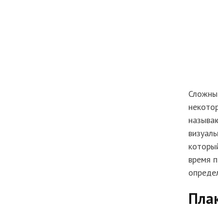
Сложны
некото
называ
визуаль
который
время п
определ
Плак