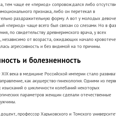
а, тем чаще ее «период» сопровождался либо отсутств
эмоционального признака, либо он перетекал в
тельно раздражительную форму. А вот у молодых девоче
й «период» чаще всего был связан со слезами. Но в фа
ния, по свидетельству древнеримского врача, у всех
 независимо от возраста, ожидающих начало кровотече
лась агрессивность и без видимой на то причины.
ность и болезненность
 XIX века в медицине Российской империи стало развива
аправление, как акушерство-гинекология. Одними из пер
х изысканий о цикличности колебаний некоторых
огических параметров женщин сделали отечественные
ужчины.
доцент, профессор Харьковского и Томского университе