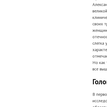
Алексан
велико
клиниче
своих т
женщин
отечнос
слегка 
характ
отмечае
Но как 
все вы
Голо
В перво
исследо