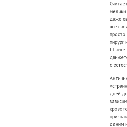
Считает
медики 
даже ев
все св
просто 
хирург 
III век
движетс
с естес
Античны
«стран
дней до
зависим
кровоте
признак
одним и