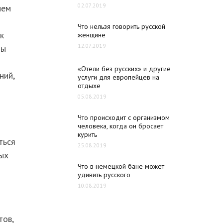
02.07.2019
ием
Что нельзя говорить русской
к
женщине
12.07.2019
зы
«Отели без русских» и другие
ний,
услуги для европейцев на
отдыхе
05.08.2019
Что происходит с организмом
человека, когда он бросает
курить
ться
25.08.2019
вых
Что в немецкой бане может
удивить русского
10.08.2019
тов,