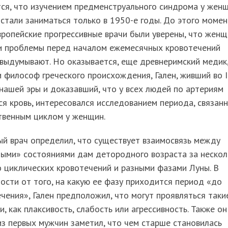
ся, что изучением предменструального синдрома у женщ
стали заниматься только в 1950-е годы. До этого моме
ропейские прогрессивные врачи были уверены, что жен
ои проблемы перед началом ежемесячных кровотечений
выдумывают. Но оказывается, еще древнеримский медик
и философ греческого происхождения, Гален, живший во I
е нашей эры и доказавший, что у всех людей по артериям
я кровь, интересовался исследованием периода, связан
твенным циклом у женщин.
й врач определил, что существует взаимосвязь между
ными» состояниями дам детородного возраста за нескол
 циклических кровотечений и разными фазами Луны. В
ости от того, на какую ее фазу приходится период «до
чения», Гален предположил, что могут проявляться таки
и, как плаксивость, слабость или агрессивность. Также он
з первых мужчин заметил, что чем старше становилась