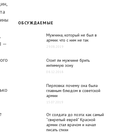
ин,
нта
щины
ОБСУЖДАЕМЫЕ
,
Мужчина, который не был в
армии: что с ним не так
I —
29.08.2019
ного
Стоит ли мужчине брить
интимную зону
08.12.2018
Перловка: почему она была
ько
главным блюдом в советской
армии
15.07.2019
е
От солдата до поэта: как самый
“свирепый еврей” Красной
армии стал врачом и начал
писать стихи