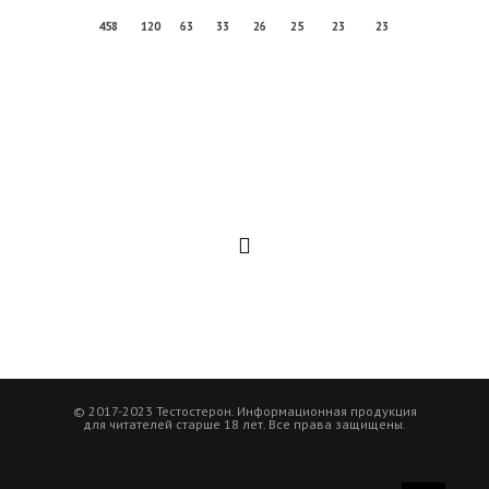
458
120
63
33
26
25
23
23
© 2017-2023 Тестостерон. Информационная продукция
для читателей старше 18 лет. Все права защищены.