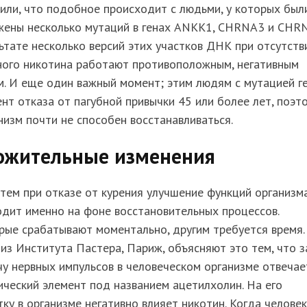
или, что подобное происходит с людьми, у которых был
жены несколько мутаций в генах ANKK1, CHRNA3 и CHR
ьтате несколько версий этих участков ДНК при отсутств
ного никотина работают противоположным, негативным
. И еще один важный момент; этим людям с мутацией г
нт отказа от пагубной привычки 45 или более лет, поэт
низм почти не способен восстанавливаться.
ожительные изменения
ем при отказе от курения улучшение функций организм
дит именно на фоне восстановительных процессов.
ые срабатывают моментально, другим требуется время.
из Института Пастера, Париж, объясняют это тем, что з
у нервных импульсов в человеческом организме отвечае
ческий элемент под названием ацетилхолин. На его
ку в организме негативно влияет никотин. Когда человек