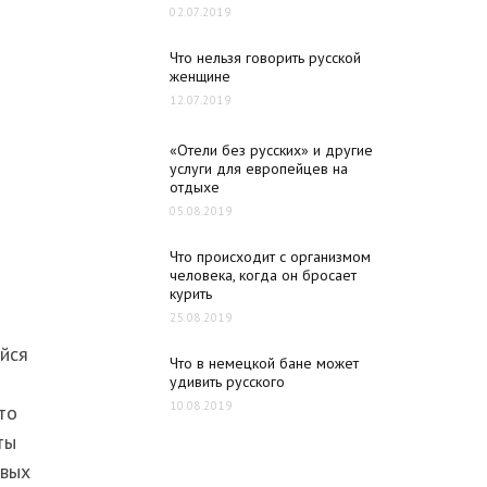
02.07.2019
Что нельзя говорить русской
женщине
12.07.2019
«Отели без русских» и другие
услуги для европейцев на
отдыхе
05.08.2019
Что происходит с организмом
человека, когда он бросает
курить
25.08.2019
йся
Что в немецкой бане может
удивить русского
10.08.2019
то
ты
рвых