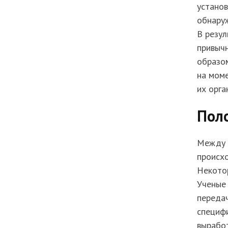
установ
обнару
В резул
привыч
образом
на моме
их орга
Пол
Между т
происхо
Некотор
Ученые 
передач
специфи
выработ