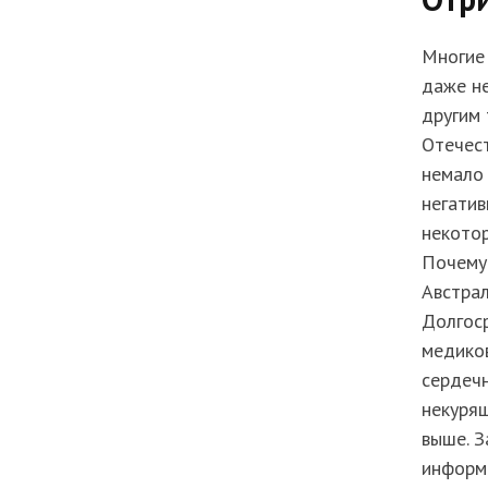
Многие 
даже не
другим 
Отечест
немало 
негатив
некотор
Почему 
Австрал
Долгос
медико
сердечн
некурящ
выше. З
информи