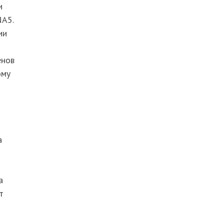
и
NA5.
ии
енов
ому
а
а
т