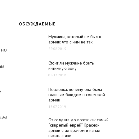
ОБСУЖДАЕМЫЕ
Мужчина, который не был в
армии: что с ним не так
 но
29.08.2019
Стоит ли мужчине брить
м.
интимную зону
08.12.2018
Перловка: почему она была
м
главным блюдом в советской
армии
15.07.2019
аза
От солдата до поэта: как самый
“свирепый еврей” Красной
армии стал врачом и начал
писать стихи