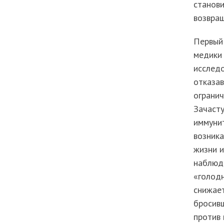
станови
возвращ
Первый 
медики 
исследо
отказав
огранич
Зачасту
иммунит
возник
жизни и
наблюд
«голод
снижает
бросив
против 