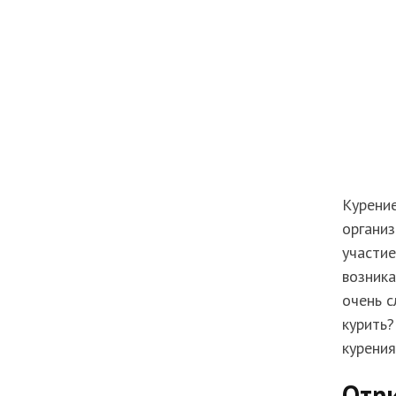
Курение
организ
участие
возника
очень с
курить?
курени
Отр