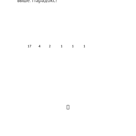
выше. Парадокс!
17
4
2
1
1
1