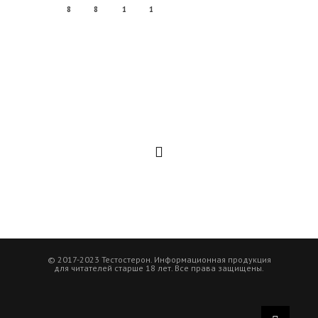
8
8
1
1
© 2017-2023 Тестостерон. Информационная продукция
для читателей старше 18 лет. Все права защищены.