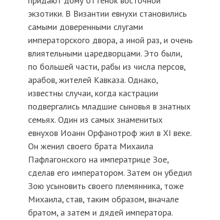
придают дому оттенок восточной
экзотики. В Византии евнухи становились
самыми доверенными слугами
императорского двора, а иной раз, и очень
влиятельными царедворцами. Это были,
по большей части, рабы из числа персов,
арабов, жителей Кавказа. Однако,
известны случаи, когда кастрации
подвергались младшие сыновья в знатных
семьях. Один из самых знаменитых
евнухов Иоанн Орфанотроф жил в XI веке.
Он женил своего брата Михаила
Пафлагонского на императрице Зое,
сделав его императором. Затем он убедил
Зою усыновить своего племянника, тоже
Михаила, став, таким образом, вначале
братом, а затем и дядей императора.