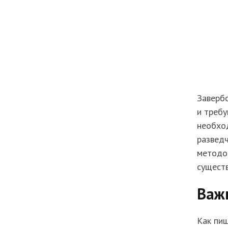
Завербо
и требу
необхо
разведч
методов
существ
Важ
Как пиш