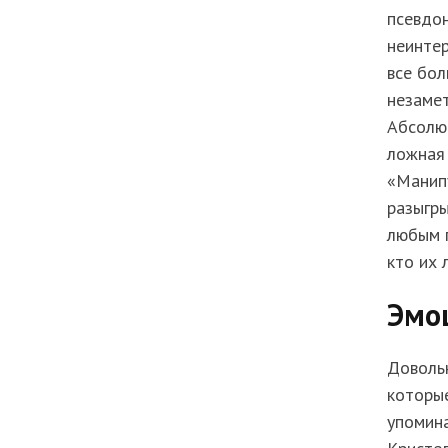
псевдон
неинтер
все бол
незаме
Абсолю
ложная 
«Манип
разыгры
любым п
кто их 
Эмоц
Доволь
которые
упомина