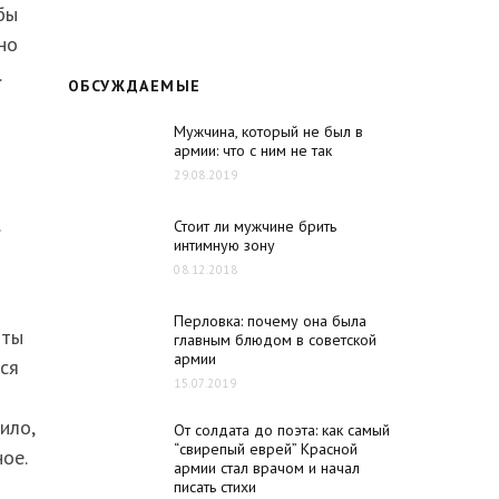
бы
но
.
ОБСУЖДАЕМЫЕ
Мужчина, который не был в
армии: что с ним не так
29.08.2019
Стоит ли мужчине брить
интимную зону
08.12.2018
Перловка: почему она была
иты
главным блюдом в советской
армии
ся
15.07.2019
ило,
От солдата до поэта: как самый
“свирепый еврей” Красной
ое.
армии стал врачом и начал
писать стихи