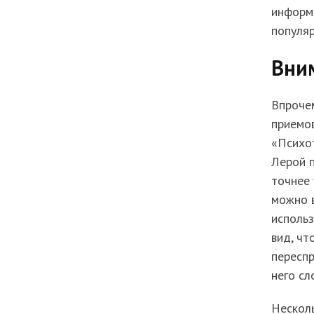
информа
популяр
Вни
Впрочем
приемов
«Психо
Лерой п
точнее
можно в
использ
вид, чт
переспр
него сл
Нескол