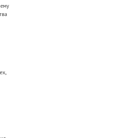
 ему
тва
ех,