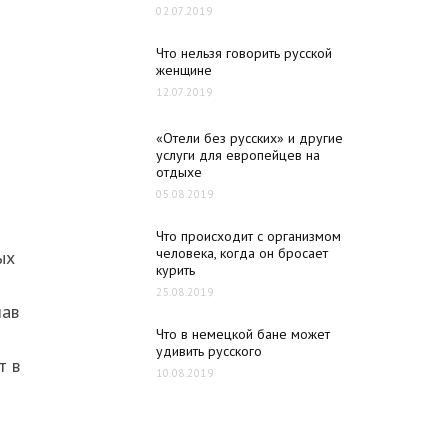
02.07.2019
Что нельзя говорить русской
женщине
12.07.2019
«Отели без русских» и другие
услуги для европейцев на
отдыхе
05.08.2019
Что происходит с организмом
человека, когда он бросает
ых
курить
25.08.2019
лав
Что в немецкой бане может
удивить русского
т в
10.08.2019