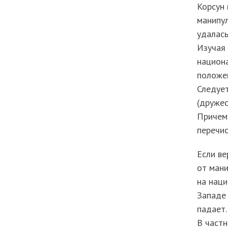
Корсун 
манипул
удалас
Изучая 
национа
положен
Следует
(дружес
Причем 
перечис
Если ве
от мани
на наци
Западе 
падает.
В частн