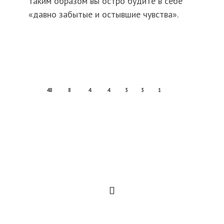
таким образом вы остро будите в себе
«давно забытые и остывшие чувства».
48
8
4
4
3
3
1